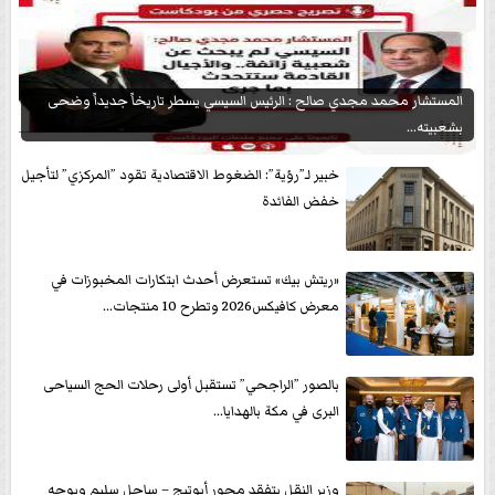
المستشار محمد مجدي صالح : الرئيس السيسي يسطر تاريخاً جديداً وضحى
بشعبيته...
خبير لـ”رؤية”: الضغوط الاقتصادية تقود ”المركزي” لتأجيل
خفض الفائدة
«ريتش بيك» تستعرض أحدث ابتكارات المخبوزات في
معرض كافيكس2026 وتطرح 10 منتجات...
بالصور ”الراجحي” تستقبل أولى رحلات الحج السياحى
البرى في مكة بالهدايا...
وزير النقل يتفقد محور أبوتيج – ساحل سليم ويوجه