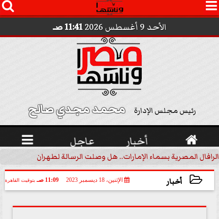




الأحد 9 أغسطس 2026
11:41 صـ
محمد مجدي صالح 
رئيس مجلس الإدارة

أخبار
عاجل

الرافال المصرية بسماء الإمارات.. هل وصلت الرسالة لطهران؟.. ”ماعت ج
أخبار
الإثنين، 18 ديسمبر 2023
11:09 صـ
بتوقيت القاهرة
2023-12-18 11:09:47