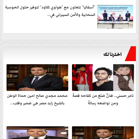
”أسفاليا” تتعاون مع ”هواوي كلاود” لتوفير حلول الحوسبة
السحابية والأمن السيبراني في...
اخترنا لك
تامر حسني… فنانٌ صَنَعَ من كفاحه قصةً
محمد مجدي صالح امين حماة الوطن
ومن تواضعه رسالةً
بالشيخ زايد مصر هي ضمير وقلب...