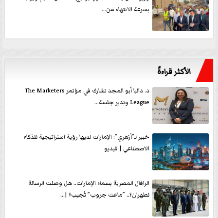
بسرعة الانتهاء من...
الأكثر قراءةً
د. داليا أبو المجد تشارك في مؤتمر The Marketers
League وتدير جلسة...
خبير لـ”أزهري”: الإمارات لديها رؤية استراتيجية للذكاء
الاصطناعي | فيديو
الرافال المصرية بسماء الإمارات.. هل وصلت الرسالة
لطهران؟.. ”ماعت جروب” تُجيب؟ |...