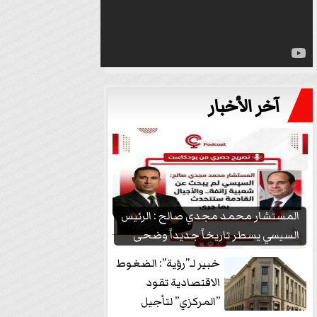
آخر الأخبار
المستشار محمد مجدي صالح : الرئيس
السيسي يسطر تاريخاً جديداً وضحى
بشعبيته...
خبير لـ”رؤية”: الضغوط
الاقتصادية تقود
”المركزي” لتأجيل