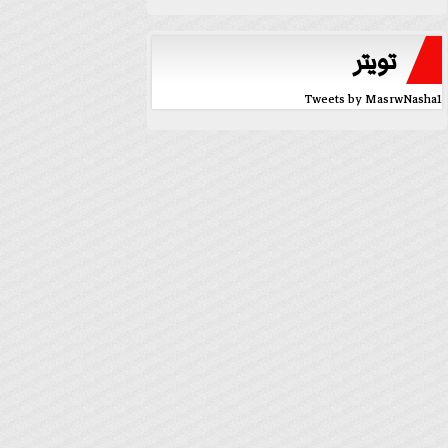
تويتر
Tweets by MasrwNasha1