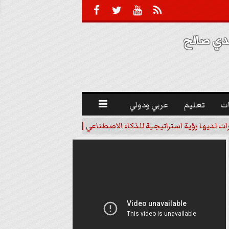





 صالح 
ت
تعليم
عربي ودولي

رات لديها رؤية استراتيجية للذكاء الاصطناعي | فيديو
خبير اقتصاد