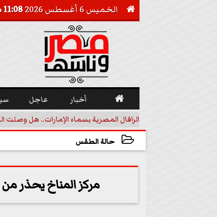
الخميس 6 أغسطس 2026
11:08 صـ


أخبار
عاجل
سي
أجيل خفض الفائدة
الرافال المصرية بسماء الإمارات.. هل وصلت ال
حالة الطقس
2024-01-31 17:24:17
مركز المناخ يحذر من ت