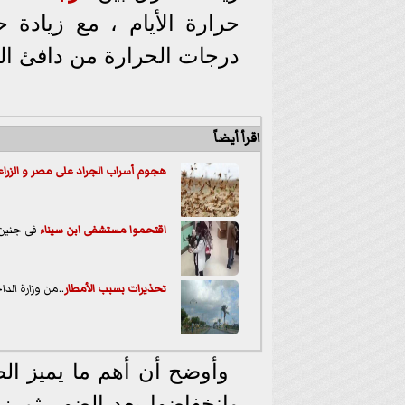
حرارة الأيام ، مع زيادة 
درجات الحرارة من دافئ الي
اقرأ أيضاً
هجوم أسراب الجراد على مصر و الزراع
اقتحموا مستشفى ابن
سيناء
فى جنين 
تحذيرات بسبب
الأمطار
..من وزارة الدا
وأوضح أن أهم ما يميز ال
وانخفاضها بعد الضهر ثم زيا