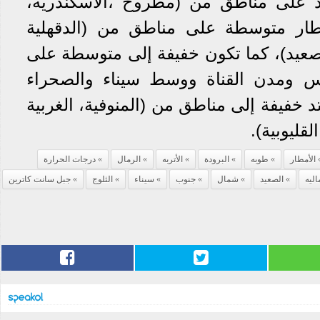
د على مناطق من (مطروح ،الاسكندرية،
مطار متوسطة على مناطق من (الدقهلية
صعيد)، كما تكون خفيفة إلى متوسطة على
 ومدن القناة ووسط سيناء والصحراء
د خفيفة إلى مناطق من (المنوفية، الغربية
لقليوبية).
الأمطار
طوبه
البرودة
الأتربه
الرمال
درجات الحرارة
ليه
الصعيد
شمال
جنوب
سيناء
الثلوج
جبل سانت كاترين