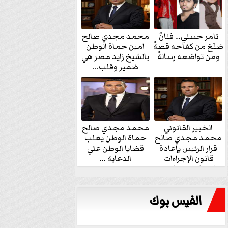
تامر حسني… فنانٌ
محمد مجدي صالح
صَنَعَ من كفاحه قصةً
امين حماة الوطن
ومن تواضعه رسالةً
بالشيخ زايد مصر هي
ضمير وقلب...
الخبير القانوني
محمد مجدي صالح
محمد مجدي صالح
حماة الوطن يغلب
قرار الرئيس بإعادة
قضايا الوطن علي
قانون الإجراءات
الدعاية ...
الجنائية للنواب...
الفيس بوك