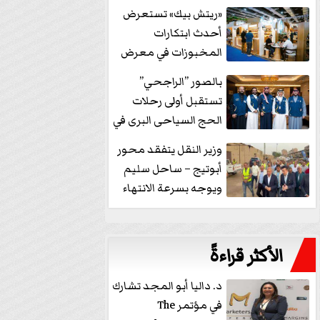
خفض الفائدة
«ريتش بيك» تستعرض
أحدث ابتكارات
المخبوزات في معرض
كافيكس2026 وتطرح 10
بالصور ”الراجحي”
منتجات...
تستقبل أولى رحلات
الحج السياحى البرى في
مكة بالهدايا...
وزير النقل يتفقد محور
أبوتيج – ساحل سليم
ويوجه بسرعة الانتهاء
من...
الأكثر قراءةً
د. داليا أبو المجد تشارك
في مؤتمر The