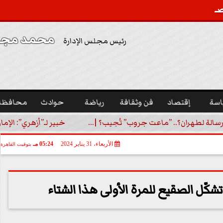
محمد مجدي
رئيس مجلس الإدارة
اسة
إقتصاد
فن وثقافة
رياضة
حوادث
محافظا
رسالة لطهران؟.. ”ماعت جروب” تُجيب؟ |...
خبير لـ”أزهري”: الإما
الأربعاء، 31 يناير 2024
05:24 مـ
بتوقيت القاهرة
شكّل الصقيع للمرة الأولى هذا الشتاء