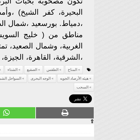
تكون مصحوبة بحبات البر
البحيرة، كفر الشيخ) ،وأ
،دمياط. بورسعيد ،شمال ال
مناطق من ( خليج السويس
الغربية، وشمال الصعيد، تمت
،الشرقية، القاهرة، الجيزة، ا
المناخ
الطقس
الصقيع
الشتاء
هيئه الأرصاد الجويه
الوجه البحرى
السواحل الشما
السحب
⇧