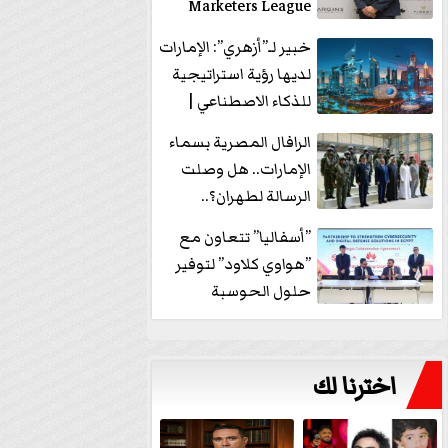
Marketers League
وتدير جلسة...
خبير لـ”أزهري”: الإمارات
لديها رؤية استراتيجية
للذكاء الاصطناعي |
فيديو
الرافال المصرية بسماء
الإمارات.. هل وصلت
الرسالة لطهران؟..
”ماعت جروب” تُجيب؟
”أسفاليا” تتعاون مع
|...
”هواوي كلاود” لتوفير
حلول الحوسبة
السحابية والأمن
السيبراني في...
اخترنا لك