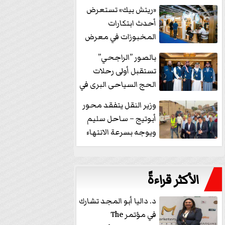
خفض الفائدة
«ريتش بيك» تستعرض
أحدث ابتكارات
المخبوزات في معرض
كافيكس2026 وتطرح 10
بالصور ”الراجحي”
منتجات...
تستقبل أولى رحلات
الحج السياحى البرى في
مكة بالهدايا...
وزير النقل يتفقد محور
أبوتيج – ساحل سليم
ويوجه بسرعة الانتهاء
من...
الأكثر قراءةً
د. داليا أبو المجد تشارك
في مؤتمر The