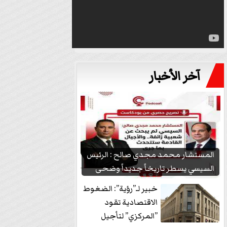
آخر الأخبار
المستشار محمد مجدي صالح : الرئيس
السيسي يسطر تاريخاً جديداً وضحى
بشعبيته...
خبير لـ”رؤية”: الضغوط
الاقتصادية تقود
”المركزي” لتأجيل