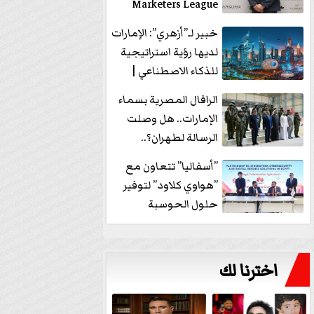
Marketers League
وتدير جلسة...
خبير لـ”أزهري”: الإمارات
لديها رؤية استراتيجية
للذكاء الاصطناعي |
فيديو
الرافال المصرية بسماء
الإمارات.. هل وصلت
الرسالة لطهران؟..
”ماعت جروب” تُجيب؟
”أسفاليا” تتعاون مع
|...
”هواوي كلاود” لتوفير
حلول الحوسبة
السحابية والأمن
السيبراني في...
اخترنا لك