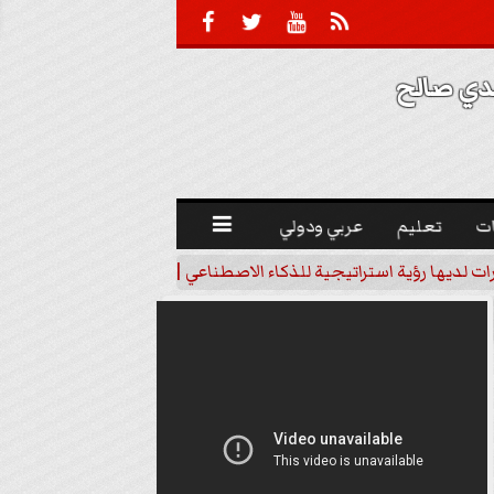





 صالح 
ت
تعليم
عربي ودولي

رات لديها رؤية استراتيجية للذكاء الاصطناعي | فيديو
خبير اقتصاد