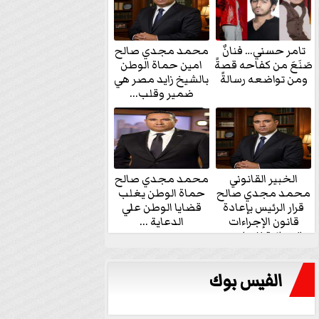
تامر حسني… فنانٌ
محمد مجدي صالح
صَنَعَ من كفاحه قصةً
امين حماة الوطن
ومن تواضعه رسالةً
بالشيخ زايد مصر هي
ضمير وقلب...
الخبير القانوني
محمد مجدي صالح
محمد مجدي صالح
حماة الوطن يغلب
قرار الرئيس بإعادة
قضايا الوطن علي
قانون الإجراءات
الدعاية ...
الجنائية للنواب...
الفيس بوك