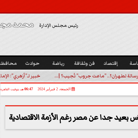
محمد مجدي
رئيس مجلس الإدارة
اسة
إقتصاد
فن وثقافة
رياضة
حوادث
محافظا
رسالة لطهران؟.. ”ماعت جروب” تُجيب؟ |...
خبير لـ”أزهري”: الإما
الجمعة، 2 فبراير 2024
06:47 مـ
بتوقيت القاهرة
اس بعيد جدا عن مصر رغم الأزمة الاقتصادية