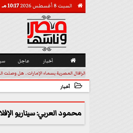
السبت 8 أغسطس 2026
10:17 مـ


أخبار
عاجل
سي
أجيل خفض الفائدة
الرافال المصرية بسماء الإمارات.. هل وصلت ال
أخبار
2024-02-02 18:47:44
محمود العربي: سيناريو الإفل