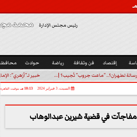
محمد مجدي
رئيس مجلس الإدارة
اسة
إقتصاد
فن وثقافة
رياضة
حوادث
محافظا
رسالة لطهران؟.. ”ماعت جروب” تُجيب؟ |...
خبير لـ”أزهري”: الإما
السبت، 3 فبراير 2024
10:13 مـ
بتوقيت القاهرة
فاجآت في قضية شيرين عبدالوهاب