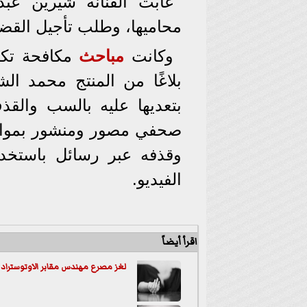
غابت الفنانة شيرين عب
محاميها، وطلب تأجيل القضية
وكانت
مباحث
مكافحة تكنو
بلاغًا من المنتج محمد الش
بتعديها عليه بالسب والق
صحفي مصور ومنشور بمواقع 
وقذفه عبر رسائل باستخد
الفيديو.
اقرأ أيضاً
لغز مصرع مهندس مقابر الاوتوستراد