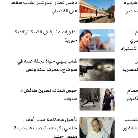
شهيرة
دهس قطار البدرشين لشاب سقط
ت بمصر
على القضبان
 :
تطورات مثيرة فى قضية الراقصة
صري
حورية
استيراد
س
شاب ينهي حياة نجلة عمه في
لمصرية
سوهاج..عمرها سنه ونص
حمام
حبس الفنانة نسرين طافش 3
كتوبر
سنوات
متسبب
تأجيل محاكمة مدير أعمال
الغفور
حلمي بكر بعد النصب عليه ب 2
مليون جنيه