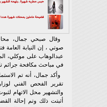
حبس مطربه شهيرة ..بتهمه التشهير
فضيحة عاملين بمحلات شهيرة هددا 7 فتيات بفديوهات بمصر الجديدة والمعادي
وقال صبحي جمال، محام
صوتي ، إن النيابة العامة ف
عبدالوهاب على موكلي، المن
في مباحث مكافحة جرائم تكن
وأكد جمال، أنه تم الاست
تقرير الفحص الفني لوزا
والتشهير محل الاتهام لثبو
أثبتت ذلك وتم إحالة القضية