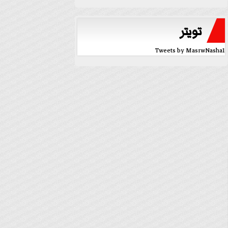
تويتر
Tweets by MasrwNasha1