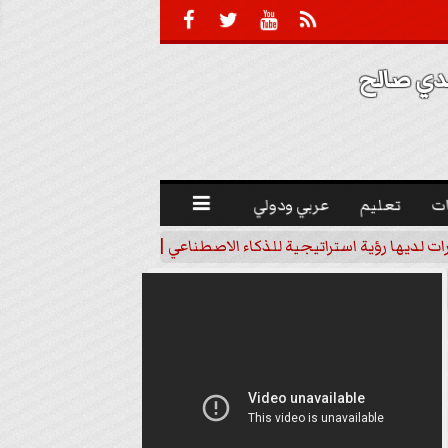





 صالح 
ت
تعليم
عربي ودولي

رات لديها رؤية استراتيجية للذكاء الاصطناعي | فيديو
خبير اقتصاد