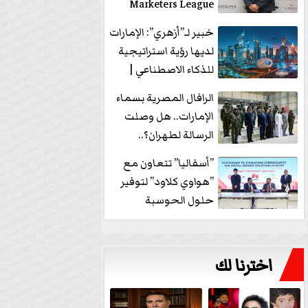
Marketers League
وتدير جلسة...
خبير لـ”أزهري”: الإمارات
لديها رؤية استراتيجية
للذكاء الاصطناعي |
فيديو
الرافال المصرية بسماء
الإمارات.. هل وصلت
الرسالة لطهران؟..
”ماعت جروب” تُجيب؟
”أسفاليا” تتعاون مع
|...
”هواوي كلاود” لتوفير
حلول الحوسبة
السحابية والأمن
السيبراني في...
اخترنا لك