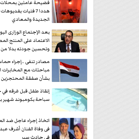
فضيحة عاملين بمحلات 
هددا 7 فتيات بفديوها
الجديدة والمعادي
بعد الإجتماع الوزارى اليوم
الاعتماد على المنتج الم
وتحسين جودته بدلا من ال
مصادر تنفى ..إجراء حما
مباحثات مع المخابرات ا
بشأن صفقة المحتجزين
إنقاذ طفل قبل غرقه في 
سباحة بكومبوند شهير بأ
اتخاذ إجراء عاجل ضد ال
فى وفاة الفنان أشرف عبد 
فى حادث سير