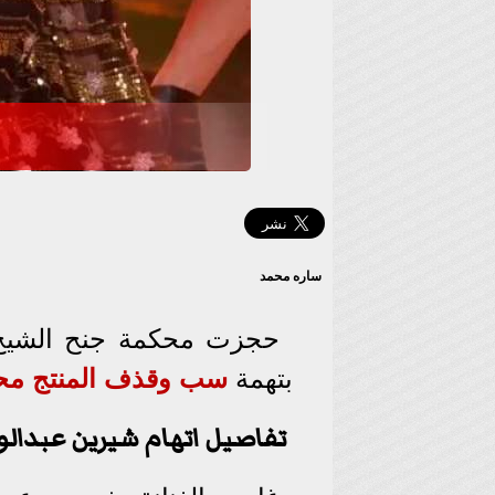
ساره محمد
حجزت محكمة جنح الشيخ ز
بتهمة
سب وقذف
المنتج
مح
تفاصيل اتهام شيرين عبدال