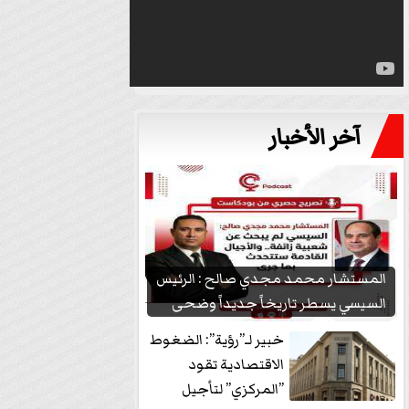
آخر الأخبار
المستشار محمد مجدي صالح : الرئيس
السيسي يسطر تاريخاً جديداً وضحى
بشعبيته...
خبير لـ”رؤية”: الضغوط
الاقتصادية تقود
”المركزي” لتأجيل