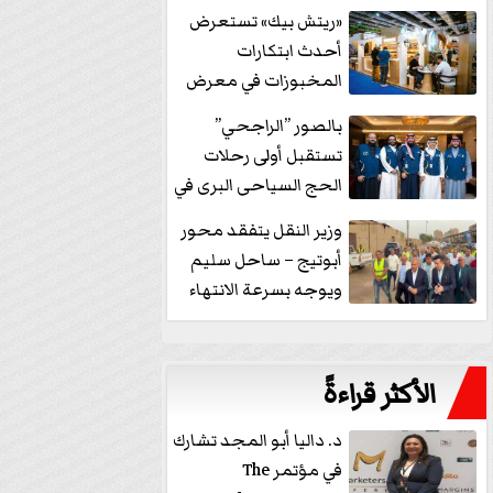
خفض الفائدة
«ريتش بيك» تستعرض
أحدث ابتكارات
المخبوزات في معرض
كافيكس2026 وتطرح 10
بالصور ”الراجحي”
منتجات...
تستقبل أولى رحلات
الحج السياحى البرى في
مكة بالهدايا...
وزير النقل يتفقد محور
أبوتيج – ساحل سليم
ويوجه بسرعة الانتهاء
من...
الأكثر قراءةً
د. داليا أبو المجد تشارك
في مؤتمر The