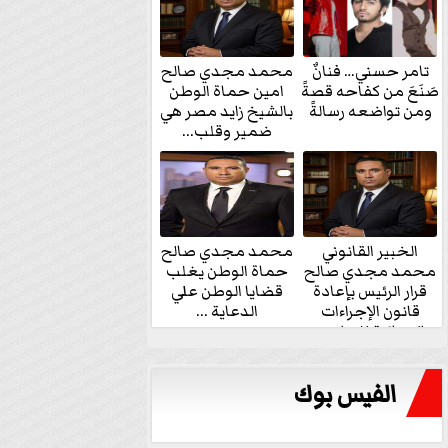
تامر حسني… فنانٌ
محمد مجدي صالح
صَنَعَ من كفاحه قصةً
امين حماة الوطن
ومن تواضعه رسالةً
بالشيخ زايد مصر هي
ضمير وقلب...
الخبير القانوني
محمد مجدي صالح
محمد مجدي صالح
حماة الوطن يغلب
قرار الرئيس بإعادة
قضايا الوطن علي
قانون الإجراءات
الدعاية ...
الجنائية للنواب...
الفيس بوك