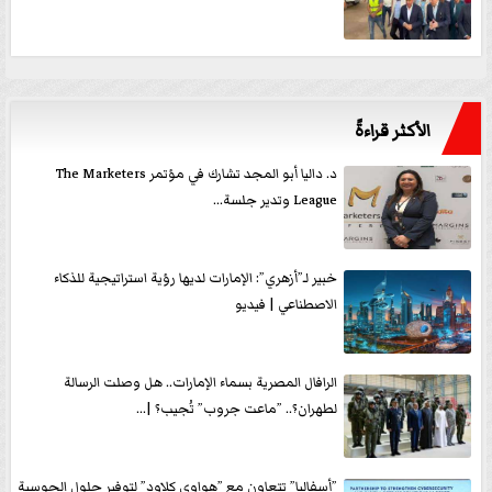
الأكثر قراءةً
د. داليا أبو المجد تشارك في مؤتمر The Marketers
League وتدير جلسة...
خبير لـ”أزهري”: الإمارات لديها رؤية استراتيجية للذكاء
الاصطناعي | فيديو
الرافال المصرية بسماء الإمارات.. هل وصلت الرسالة
لطهران؟.. ”ماعت جروب” تُجيب؟ |...
”أسفاليا” تتعاون مع ”هواوي كلاود” لتوفير حلول الحوسبة