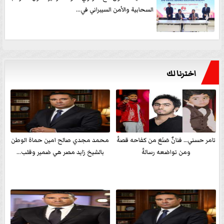
السحابية والأمن السيبراني في...
اخترنا لك
تامر حسني… فنانٌ صَنَعَ من كفاحه قصةً
محمد مجدي صالح امين حماة الوطن
ومن تواضعه رسالةً
بالشيخ زايد مصر هي ضمير وقلب...