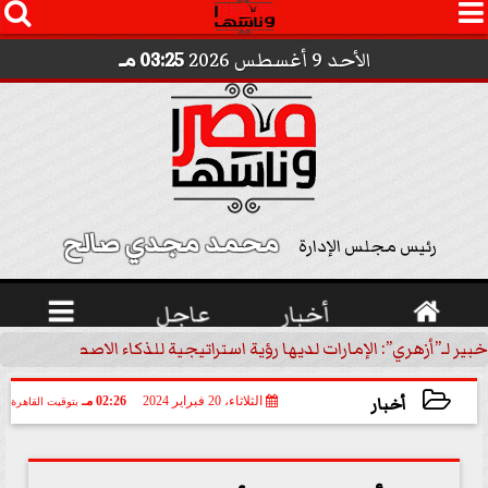




الأحد 9 أغسطس 2026
03:25 مـ
محمد مجدي صالح 
رئيس مجلس الإدارة

أخبار
عاجل

”: الإمارات لديها رؤية استراتيجية للذكاء الاصطناعي | فيديو
خبير 
أخبار
الثلاثاء، 20 فبراير 2024
02:26 مـ
بتوقيت القاهرة
2024-02-20 14:26:37