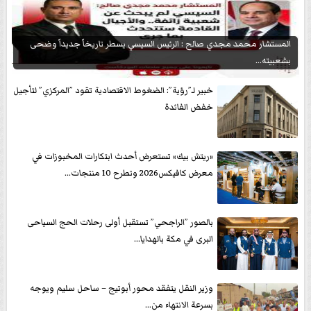
المستشار محمد مجدي صالح : الرئيس السيسي يسطر تاريخاً جديداً وضحى
بشعبيته...
خبير لـ”رؤية”: الضغوط الاقتصادية تقود ”المركزي” لتأجيل
خفض الفائدة
«ريتش بيك» تستعرض أحدث ابتكارات المخبوزات في
معرض كافيكس2026 وتطرح 10 منتجات...
بالصور ”الراجحي” تستقبل أولى رحلات الحج السياحى
البرى في مكة بالهدايا...
وزير النقل يتفقد محور أبوتيج – ساحل سليم ويوجه
بسرعة الانتهاء من...