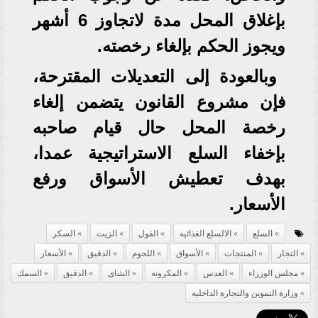
بإغلاق المحل مدة لاتجاوز 6 أشهر
ويجوز الحكم بإلغاء رخصته.
وبالعودة إلى التعديلات المقترحة،
فإن مشروع القانون يتضمن إلغاء
رخصة المحل حال قيام صاحبه
بإخفاء السلع الاستراتيجية عمدا،
بهدف تعطيش الأسواق ورفع
الأسعار.
السلع
الالسلع الغذائيه
الفول
الزيت
السكر
التجار
المنتجات
الأسواق
اللحوم
الدقيق
الأسعار
مجلس الوزراء
العدس
المكرونه
الشاى
الدقيق
السمك
وزارة التموين والتجارة الداخليه