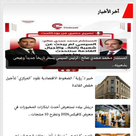
آخر الأخبار
المستشار محمد مجدي صالح : الرئيس السيسي يسطر تاريخاً جديداً وضحى
بشعبيته...
خبير لـ”رؤية”: الضغوط الاقتصادية تقود ”المركزي” لتأجيل
خفض الفائدة
«ريتش بيك» تستعرض أحدث ابتكارات المخبوزات في
معرض كافيكس2026 وتطرح 10 منتجات...
بالصور ”الراجحي” تستقبل أولى رحلات الحج السياحى