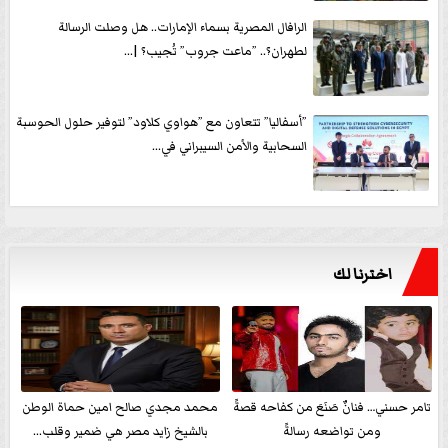
الرافال المصرية بسماء الإمارات.. هل وصلت الرسالة
لطهران؟.. ”ماعت جروب” تُجيب؟ |...
”أسفاليا” تتعاون مع ”هواوي كلاود” لتوفير حلول الحوسبة
السحابية والأمن السيبراني في...
اخترنا لك
تامر حسني… فنانٌ صَنَعَ من كفاحه قصةً
محمد مجدي صالح امين حماة الوطن
ومن تواضعه رسالةً
بالشيخ زايد مصر هي ضمير وقلب...