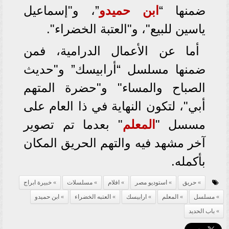
ضمنها “
ابن حميدو
”، و"إسماعيل
ياسين للبيع"، و"العتبة الخضراء".
أما عن الأعمال الدرامية، فمن
ضمنها مسلسل “أرابيسك” و"حديث
الصباح والمساء" و"حضرة المتهم
أبي"، لتكون النهاية في ذا العام على
مسسل "
المعلم
" بعدما تم تصوير
آخر مشهد فيه والتهم الحريق المكان
بأكمله.
حريق
استوديو مصر
افلام
مسلسلات
خبيرة ابراج
مسلسل
المعلم
ارابيسك
العتبه الخضراء
ابن حميدو
باب الحديد