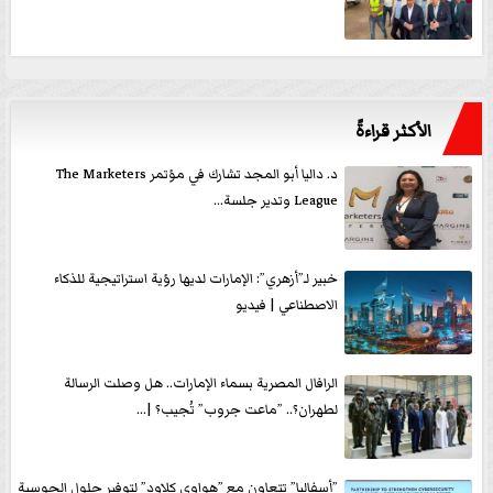
الأكثر قراءةً
د. داليا أبو المجد تشارك في مؤتمر The Marketers
League وتدير جلسة...
خبير لـ”أزهري”: الإمارات لديها رؤية استراتيجية للذكاء
الاصطناعي | فيديو
الرافال المصرية بسماء الإمارات.. هل وصلت الرسالة
لطهران؟.. ”ماعت جروب” تُجيب؟ |...
”أسفاليا” تتعاون مع ”هواوي كلاود” لتوفير حلول الحوسبة