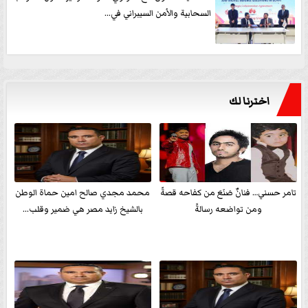
السحابية والأمن السيبراني في...
اخترنا لك
تامر حسني… فنانٌ صَنَعَ من كفاحه قصةً
محمد مجدي صالح امين حماة الوطن
ومن تواضعه رسالةً
بالشيخ زايد مصر هي ضمير وقلب...