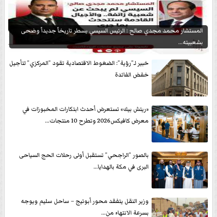
المستشار محمد مجدي صالح : الرئيس السيسي يسطر تاريخاً جديداً وضحى
بشعبيته...
خبير لـ”رؤية”: الضغوط الاقتصادية تقود ”المركزي” لتأجيل
خفض الفائدة
«ريتش بيك» تستعرض أحدث ابتكارات المخبوزات في
معرض كافيكس2026 وتطرح 10 منتجات...
بالصور ”الراجحي” تستقبل أولى رحلات الحج السياحى
البرى في مكة بالهدايا...
وزير النقل يتفقد محور أبوتيج – ساحل سليم ويوجه
بسرعة الانتهاء من...