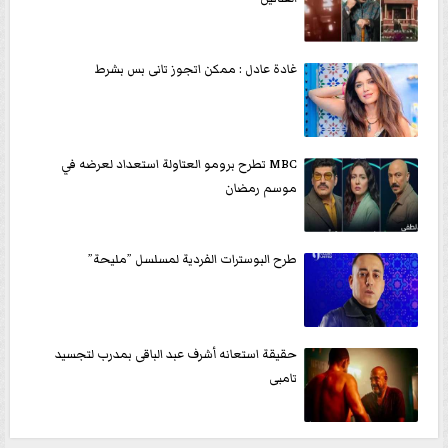
غادة عادل : ممكن اتجوز تانى بس بشرط
MBC تطرح برومو العتاولة استعداد لعرضه في
موسم رمضان
طرح البوسترات الفردية لمسلسل ”مليحة”
حقيقة استعانه أشرف عبد الباقى بمدرب لتجسيد
تامبى