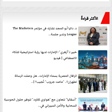
الأكثر قراءةً
د. داليا أبو المجد تشارك في مؤتمر The Marketers
League وتدير جلسة...
خبير لـ”أزهري”: الإمارات لديها رؤية استراتيجية للذكاء
الاصطناعي | فيديو
الرافال المصرية بسماء الإمارات.. هل وصلت الرسالة
لطهران؟.. ”ماعت جروب” تُجيب؟ |...
”أسفاليا” تتعاون مع ”هواوي كلاود” لتوفير حلول الحوسبة
السحابية والأمن السيبراني في...