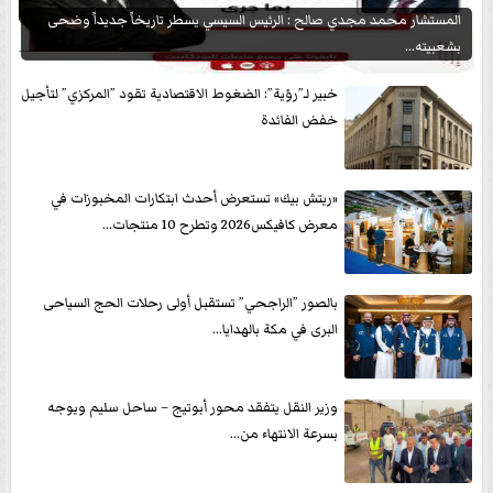
المستشار محمد مجدي صالح : الرئيس السيسي يسطر تاريخاً جديداً وضحى
بشعبيته...
خبير لـ”رؤية”: الضغوط الاقتصادية تقود ”المركزي” لتأجيل
خفض الفائدة
«ريتش بيك» تستعرض أحدث ابتكارات المخبوزات في
معرض كافيكس2026 وتطرح 10 منتجات...
بالصور ”الراجحي” تستقبل أولى رحلات الحج السياحى
البرى في مكة بالهدايا...
وزير النقل يتفقد محور أبوتيج – ساحل سليم ويوجه
بسرعة الانتهاء من...