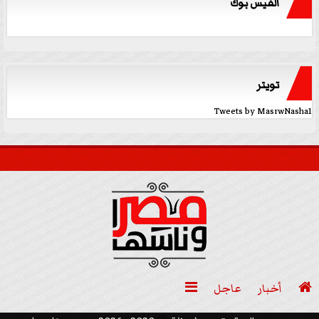
الفيس بوك
تويتر
Tweets by MasrwNasha1

أخبار
عاجل
