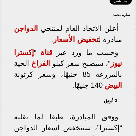
ساره محمد
أعلن الاتحاد العام لمنتجي
الدواجن
مبادرة ل
تخفيض
الأسعار
.
وحسب ما ورد عبر
قناة
“
إكسترا
نيوز
”، سيصبح سعر كيلو
الفراخ
الحية
بالمزرعة 85 جنيهًا، وسعر كرتونة
البيض
140 جنيهًا.
2 أبريل
ووفق المبادرة، طبقا لما نقلته
“إكسترا”، ستنخفض أسعار الدواجن