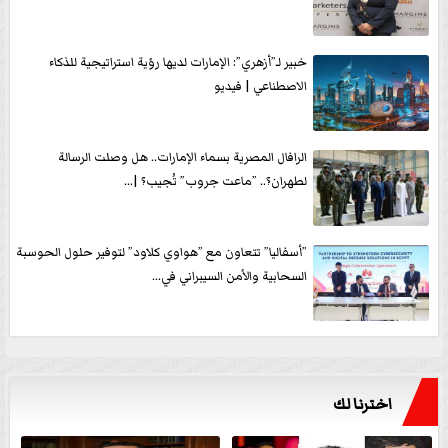
خبير لـ”أزهري”: الإمارات لديها رؤية استراتيجية للذكاء
الاصطناعي | فيديو
الرافال المصرية بسماء الإمارات.. هل وصلت الرسالة
لطهران؟.. ”ماعت جروب” تُجيب؟ |...
”أسفاليا” تتعاون مع ”هواوي كلاود” لتوفير حلول الحوسبة
السحابية والأمن السيبراني في...
اخترنا لك