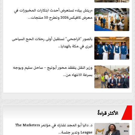
«ريتش بيك» تستعرض أحدث ابتكارات المخبوزات في
معرض كافيكس2026 وتطرح 10 منتجات...
بالصور ”الراجحي” تستقبل أولى رحلات الحج السياحى
البرى في مكة بالهدايا...
وزير النقل يتفقد محور أبوتيج – ساحل سليم ويوجه
بسرعة الانتهاء من...
الأكثر قراءةً
د. داليا أبو المجد تشارك في مؤتمر The Marketers
League وتدير جلسة...