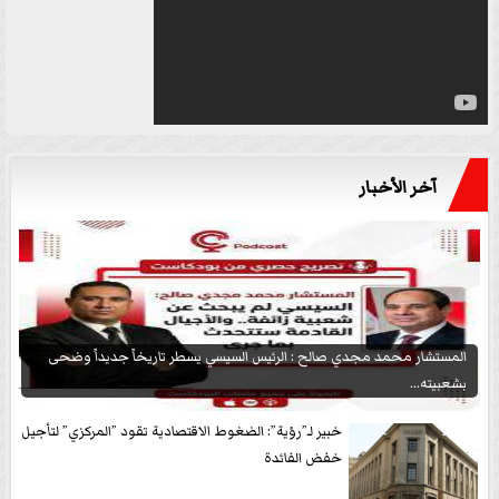
آخر الأخبار
المستشار محمد مجدي صالح : الرئيس السيسي يسطر تاريخاً جديداً وضحى
بشعبيته...
خبير لـ”رؤية”: الضغوط الاقتصادية تقود ”المركزي” لتأجيل
خفض الفائدة