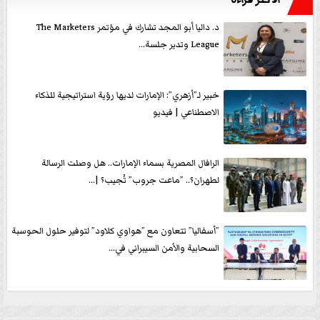
د. داليا أبو المجد تشارك في مؤتمر The Marketers
League وتدير جلسة...
خبير لـ”أزهري”: الإمارات لديها رؤية استراتيجية للذكاء
الاصطناعي | فيديو
الرافال المصرية بسماء الإمارات.. هل وصلت الرسالة
لطهران؟.. ”ماعت جروب” تُجيب؟ |...
”أسفاليا” تتعاون مع ”هواوي كلاود” لتوفير حلول الحوسبة
السحابية والأمن السيبراني في...