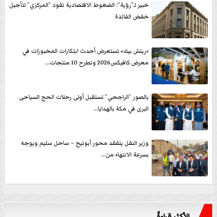
خبير لـ”رؤية”: الضغوط الاقتصادية تقود ”المركزي” لتأجيل
خفض الفائدة
«ريتش بيك» تستعرض أحدث ابتكارات المخبوزات في
معرض كافيكس2026 وتطرح 10 منتجات...
بالصور ”الراجحي” تستقبل أولى رحلات الحج السياحى
البرى في مكة بالهدايا...
وزير النقل يتفقد محور أبوتيج – ساحل سليم ويوجه
بسرعة الانتهاء من...
الأكثر قراءةً