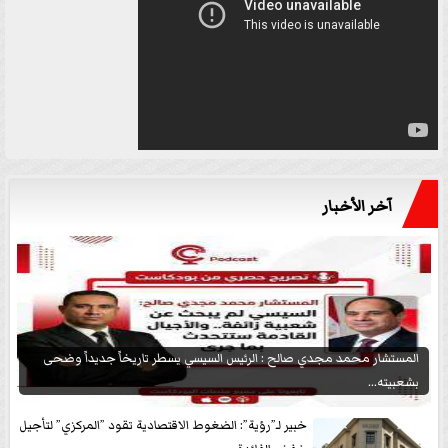
آخر الأخبار
المستشار محمد مجدي صالح : الرئيس السيسي يسطر تاريخاً جديداً وضحى
بشعبيته...
خبير لـ”رؤية”: الضغوط الاقتصادية تقود ”المركزي” لتأجيل