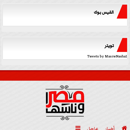
الفيس بوك
تويتر
Tweets by MasrwNasha1

أخبار
عاجل
