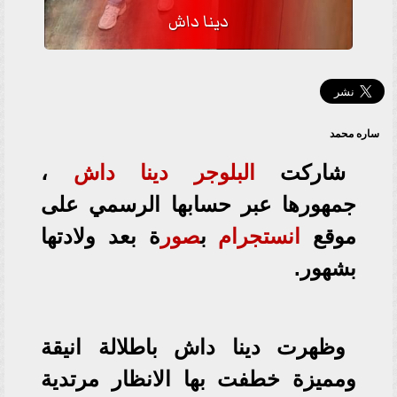
دينا داش
ساره محمد
شاركت
البلوجر
دينا داش
،
جمهورها عبر حسابها الرسمي على
موقع
انستجرام
ب
صور
ة بعد ولادتها
بشهور.
وظهرت دينا داش باطلالة انيقة
ومميزة خطفت بها الانظار مرتدية