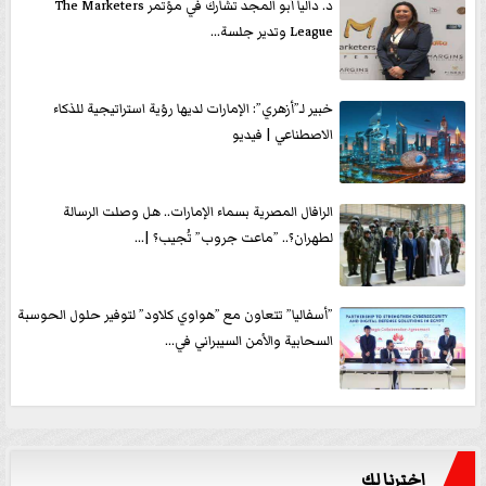
د. داليا أبو المجد تشارك في مؤتمر The Marketers
League وتدير جلسة...
خبير لـ”أزهري”: الإمارات لديها رؤية استراتيجية للذكاء
الاصطناعي | فيديو
الرافال المصرية بسماء الإمارات.. هل وصلت الرسالة
لطهران؟.. ”ماعت جروب” تُجيب؟ |...
”أسفاليا” تتعاون مع ”هواوي كلاود” لتوفير حلول الحوسبة
السحابية والأمن السيبراني في...
اخترنا لك