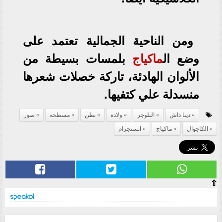
ومن الناحية الجمالية تعتمد على
وضع ال
ماكياج
بلمسات بسيطة من
الألوان الهادئة، تاركة خصلات شعرها
منسدلة علي كتفيها.
دينا داش
البلوجر
ولادة
بطن
مسطحه
صور
الكاجوال
ماكياج
انستجرام
⇧