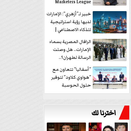
Marketers League
وتدير جلسة...
خبير لـ”أزهري”: الإمارات
لديها رؤية استراتيجية
للذكاء الاصطناعي |
فيديو
الرافال المصرية بسماء
الإمارات.. هل وصلت
الرسالة لطهران؟..
”ماعت جروب” تُجيب؟
”أسفاليا” تتعاون مع
|...
”هواوي كلاود” لتوفير
حلول الحوسبة
السحابية والأمن
السيبراني في...
اخترنا لك