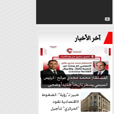
آخر الأخبار
المستشار محمد مجدي صالح : الرئيس
السيسي يسطر تاريخاً جديداً وضحى
بشعبيته...
خبير لـ”رؤية”: الضغوط
الاقتصادية تقود
”المركزي” لتأجيل