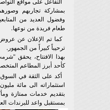
التفاعل على مواقع التواصل
بمشاركة تجاربهم وصورهم
وفضول العديد من المتابعي
طعام فريدة من نوعها.
كما تم الإعلان عن عروض ت
ترحيباً كبيراً من الجمهور.
بهذا الافتتاح، يحقق "شرم
كأحد أبرز المطاعم المتخص
أكد على الثقة في السوق 
استثماراته الى مائة مليون ج
بتقديم خدمات ممتازة ومأك
بمستقبل واعد للبرندات العر