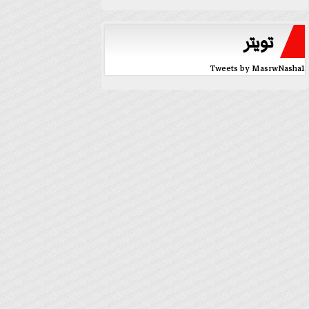
تويتر
Tweets by MasrwNasha1