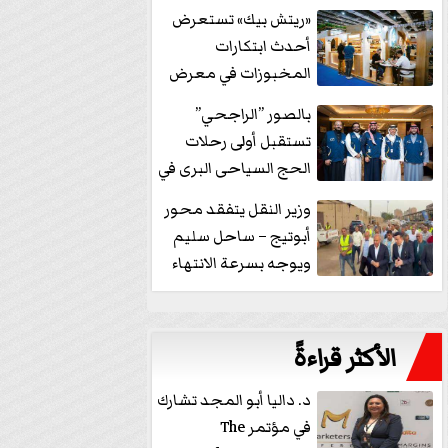
خفض الفائدة
«ريتش بيك» تستعرض
أحدث ابتكارات
المخبوزات في معرض
كافيكس2026 وتطرح 10
بالصور ”الراجحي”
منتجات...
تستقبل أولى رحلات
الحج السياحى البرى في
مكة بالهدايا...
وزير النقل يتفقد محور
أبوتيج – ساحل سليم
ويوجه بسرعة الانتهاء
من...
الأكثر قراءةً
د. داليا أبو المجد تشارك
في مؤتمر The