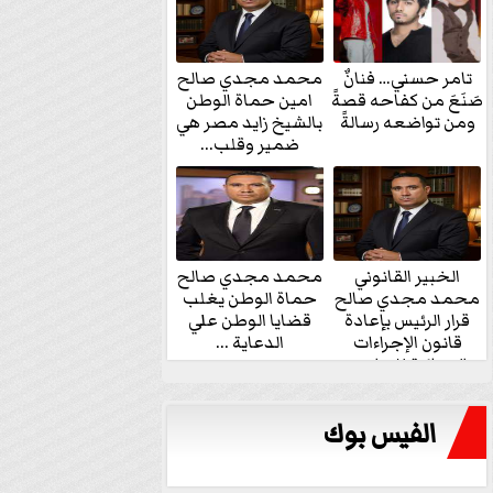
تامر حسني… فنانٌ
محمد مجدي صالح
صَنَعَ من كفاحه قصةً
امين حماة الوطن
ومن تواضعه رسالةً
بالشيخ زايد مصر هي
ضمير وقلب...
الخبير القانوني
محمد مجدي صالح
محمد مجدي صالح
حماة الوطن يغلب
قرار الرئيس بإعادة
قضايا الوطن علي
قانون الإجراءات
الدعاية ...
الجنائية للنواب...
الفيس بوك