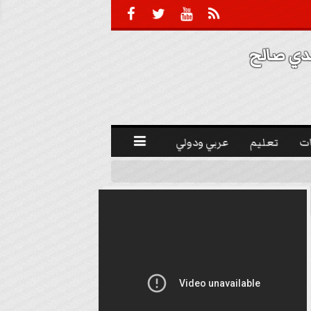





 صالح 
ت
تعليم
عربي ودولي
