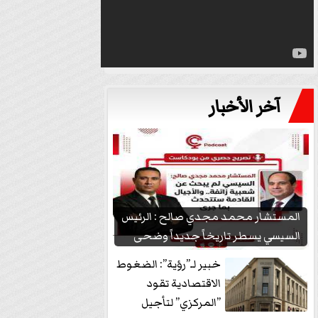
آخر الأخبار
المستشار محمد مجدي صالح : الرئيس
السيسي يسطر تاريخاً جديداً وضحى
بشعبيته...
خبير لـ”رؤية”: الضغوط
الاقتصادية تقود
”المركزي” لتأجيل