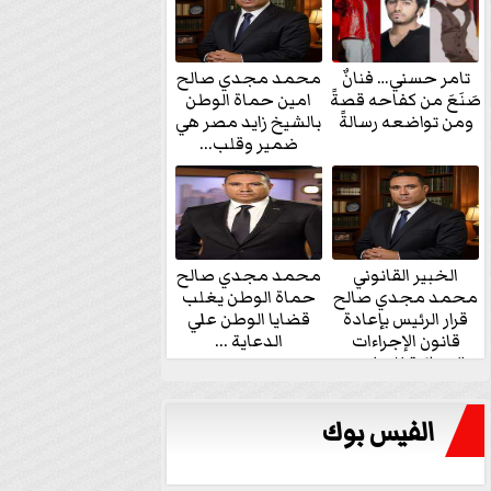
تامر حسني… فنانٌ
محمد مجدي صالح
صَنَعَ من كفاحه قصةً
امين حماة الوطن
ومن تواضعه رسالةً
بالشيخ زايد مصر هي
ضمير وقلب...
الخبير القانوني
محمد مجدي صالح
محمد مجدي صالح
حماة الوطن يغلب
قرار الرئيس بإعادة
قضايا الوطن علي
قانون الإجراءات
الدعاية ...
الجنائية للنواب...
الفيس بوك