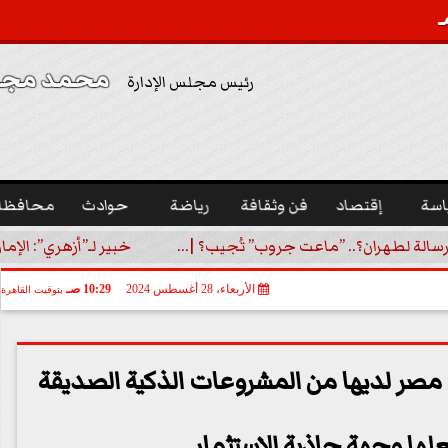
محمد مجدي
رئيس مجلس الإدارة
اسة
إقتصاد
فن وثقافة
رياضة
حوادث
محافظا
رسالة لطهران؟.. ”ماعت جروب” تُجيب؟ |...
خبير لـ”أزهري”: الإما
الأربعاء، 28 أغسطس 2024
10:29 صـ
بتوقيت القاهرة
مصر لديها من المشروعات الذكية الصديقة
علها وجهة جاذبة للاستثمار