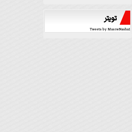
تويتر
Tweets by MasrwNasha1