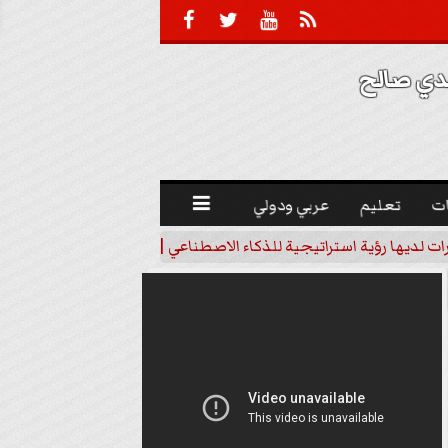





 صالح 
ت
تعليم
عربي ودولي

رات لديها رؤية استراتيجية للذكاء الاصطناعي | فيديو
خبير اقتصاد