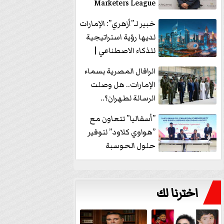
Marketers League
وتدير جلسة...
خبير لـ”أزهري”: الإمارات
لديها رؤية استراتيجية
للذكاء الاصطناعي |
فيديو
الرافال المصرية بسماء
الإمارات.. هل وصلت
الرسالة لطهران؟..
”ماعت جروب” تُجيب؟
”أسفاليا” تتعاون مع
|...
”هواوي كلاود” لتوفير
حلول الحوسبة
السحابية والأمن
السيبراني في...
اخترنا لك