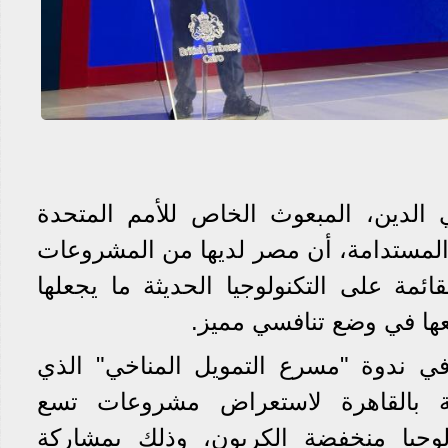
 الدين، المبعوث الخاص للأمم المتحدة
دة ٢٠٣٠ للتنمية المستدامة، أن مصر لديها من المشروعات
قائمة على التكنولوجيا الحديثة ما يجعلها
عها في وضع تنافسي مميز.
ي ندوة "مسرع التمويل المناخي" الذي
ية بالقاهرة لاستعراض مشروعات تسع
لوجيا منخفضة الكربون، وذلك بمشاركة