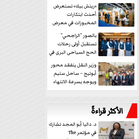
خفض الفائدة
«ريتش بيك» تستعرض
أحدث ابتكارات
المخبوزات في معرض
كافيكس2026 وتطرح 10
بالصور ”الراجحي”
منتجات...
تستقبل أولى رحلات
الحج السياحى البرى في
مكة بالهدايا...
وزير النقل يتفقد محور
أبوتيج – ساحل سليم
ويوجه بسرعة الانتهاء
من...
الأكثر قراءةً
د. داليا أبو المجد تشارك
في مؤتمر The