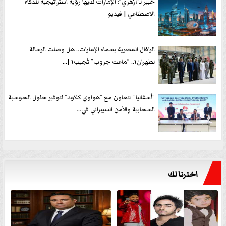
خبير لـ”أزهري”: الإمارات لديها رؤية استراتيجية للذكاء
الاصطناعي | فيديو
الرافال المصرية بسماء الإمارات.. هل وصلت الرسالة
لطهران؟.. ”ماعت جروب” تُجيب؟ |...
”أسفاليا” تتعاون مع ”هواوي كلاود” لتوفير حلول الحوسبة
السحابية والأمن السيبراني في...
اخترنا لك