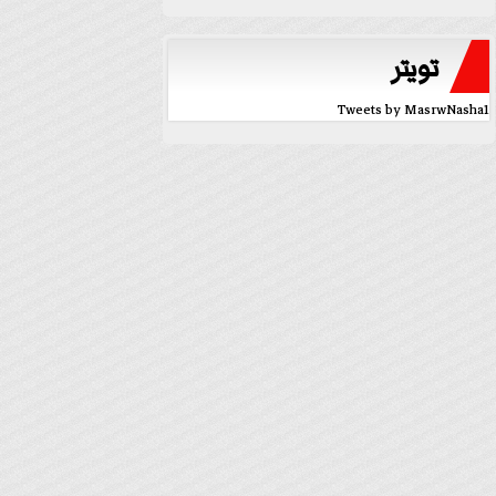
تويتر
Tweets by MasrwNasha1