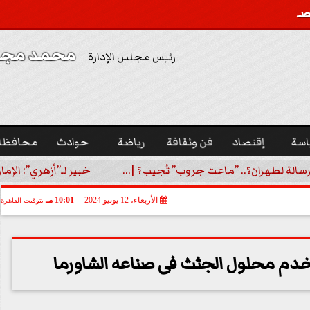
محمد مجدي
رئيس مجلس الإدارة
اسة
إقتصاد
فن وثقافة
رياضة
حوادث
محافظا
رسالة لطهران؟.. ”ماعت جروب” تُجيب؟ |...
خبير لـ”أزهري”: الإما
الأربعاء، 12 يونيو 2024
10:01 مـ
بتوقيت القاهرة
م محلول الجثث فى صناعه الشاورما