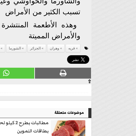
والشاورما والحواوشي وغير
تسبب الكثير من الأمراض
وهذه الأطعمة المنتشرة
والأمراض المميتة
قريه
وهران
الجزائر
الشورما
⇧
موضوعات متعلقة
مطالبات بطرح 2
بطاقات التموين