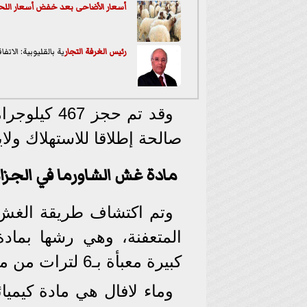
أسعار الأضاحى بعد خفض أسعار اللح
رئيس الغرفة
التجار
ية بالقليوبية: الاتف
وقد تم حجز 467 كيلوجراما من اللحوم البيضاء من نوع
صالحة إطلاقا للاستهلاك ولا
مادة غش الشاورما في الجزائ
وتم اكتشاف طريقة الغش ا
كبيرة معبأة بـ6 لترات من ماء "لافال" الكيميائي.
وماء لافال هي مادة كيمي