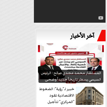
آخر الأخبار
المستشار محمد مجدي صالح : الرئيس
السيسي يسطر تاريخاً جديداً وضحى
بشعبيته...
خبير لـ”رؤية”: الضغوط
الاقتصادية تقود
”المركزي” لتأجيل