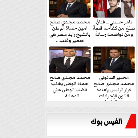
تامر حسني… فنانٌ
محمد مجدي صالح
صَنَعَ من كفاحه قصةً
امين حماة الوطن
ومن تواضعه رسالةً
بالشيخ زايد مصر هي
ضمير وقلب...
الخبير القانوني
محمد مجدي صالح
محمد مجدي صالح
حماة الوطن يغلب
قرار الرئيس بإعادة
قضايا الوطن علي
قانون الإجراءات
الدعاية ...
الجنائية للنواب...
الفيس بوك