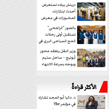
خفض الفائدة
«ريتش بيك» تستعرض
أحدث ابتكارات
المخبوزات في معرض
كافيكس2026 وتطرح 10
بالصور ”الراجحي”
منتجات...
تستقبل أولى رحلات
الحج السياحى البرى في
مكة بالهدايا...
وزير النقل يتفقد محور
أبوتيج – ساحل سليم
ويوجه بسرعة الانتهاء
من...
الأكثر قراءةً
د. داليا أبو المجد تشارك
في مؤتمر The