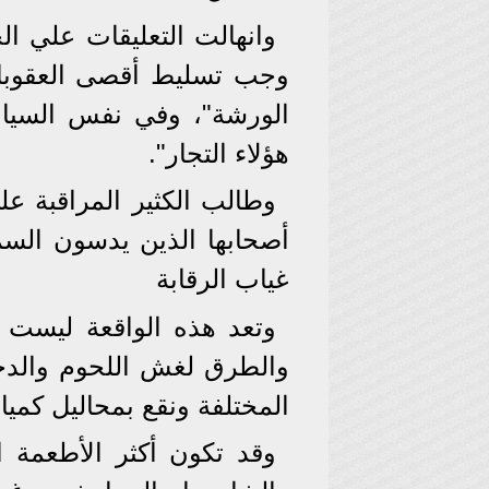
وانهالت التعليقات علي ال
وجب تسليط أقصى العقوبات
الورشة"، وفي نفس السيا
هؤلاء التجار".
وطالب الكثير المراقبة ع
أصحابها الذين يدسون الس
غياب الرقابة
وتعد هذه الواقعة ليست ا
والطرق لغش اللحوم والدجا
المختلفة ونقع بمحاليل كميائ
وقد تكون أكثر الأطعمة 