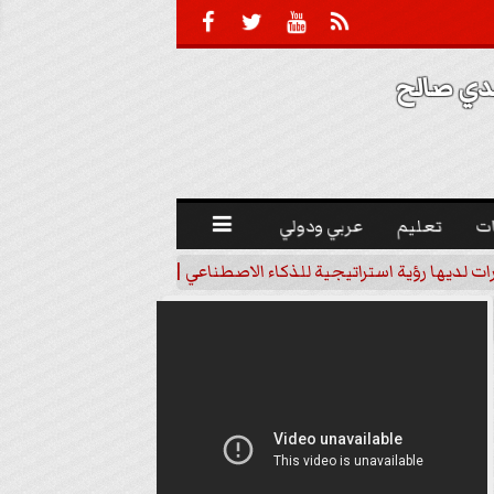





 صالح 
ت
تعليم
عربي ودولي

رات لديها رؤية استراتيجية للذكاء الاصطناعي | فيديو
خبير اقتصاد