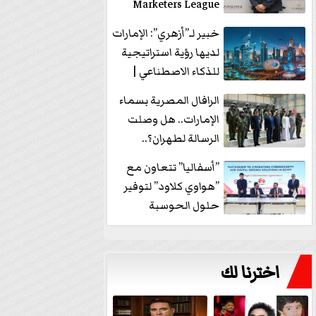
Marketers League
وتدير جلسة...
خبير لـ”أزهري”: الإمارات
لديها رؤية استراتيجية
للذكاء الاصطناعي |
فيديو
الرافال المصرية بسماء
الإمارات.. هل وصلت
الرسالة لطهران؟..
”ماعت جروب” تُجيب؟
”أسفاليا” تتعاون مع
|...
”هواوي كلاود” لتوفير
حلول الحوسبة
السحابية والأمن
السيبراني في...
اخترنا لك