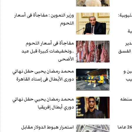
ليوبية:
وزير التموين : مفاجأة فى أسعار
اللحوم
ية
دير
مفاجأة فى أسعار اللحوم
 الفسق
..وتخفيضات كبيرة قبل عيد
الأضحى
ين و
محمد رمضان يحيى حفل نهائي
يب
دورى الأبطال فى إستاد القاهرة
سنطه
محمد رمضان يحيي حفل نهائي
دوري أبطال إفريقيا
استمرار هبوط الدولار مقابل