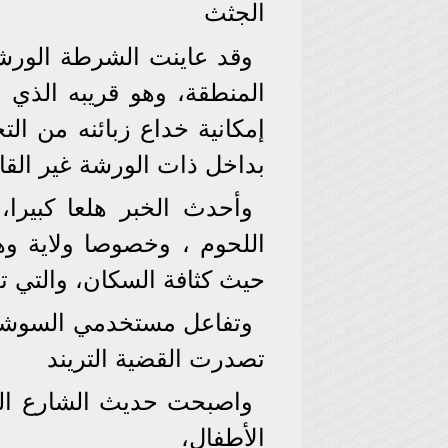
الجثث
وقد عاينت الشرطة الورشة
المنطقة، وهو قريبه الذي 
إمكانية خداع زبائنه من الت
بداخل ذات الورشة غير القان
وأحدث الخبر هلعا كبيرا،
اللحوم ، وخصوصا ولاية وه
حيث كثافة السكان، والتي تعت
وتفاعل مستخدمي السوشيال
تصدرت القضية التريند
واصبحت حديث الشارع الج
الأطفال،