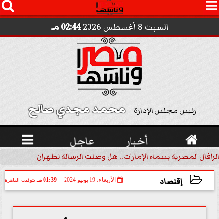




السبت 8 أغسطس 2026
02:44 مـ
محمد مجدي صالح 
رئيس مجلس الإدارة

أخبار
عاجل

الرافال المصرية بسماء الإمارات.. هل وصلت الرسالة لطهران؟.. ”ماعت ج
إقتصاد
الأربعاء، 19 يونيو 2024
01:39 مـ
بتوقيت القاهرة
2024-06-19 13:39:30