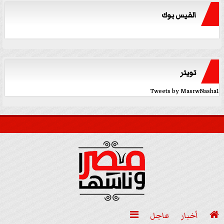
الفيس بوك
تويتر
Tweets by MasrwNasha1

أخبار
عاجل
