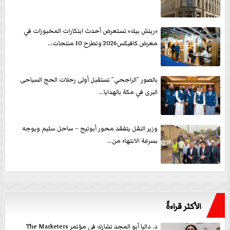
«ريتش بيك» تستعرض أحدث ابتكارات المخبوزات في
معرض كافيكس2026 وتطرح 10 منتجات...
بالصور ”الراجحي” تستقبل أولى رحلات الحج السياحى
البرى في مكة بالهدايا...
وزير النقل يتفقد محور أبوتيج – ساحل سليم ويوجه
بسرعة الانتهاء من...
الأكثر قراءةً
د. داليا أبو المجد تشارك في مؤتمر The Marketers