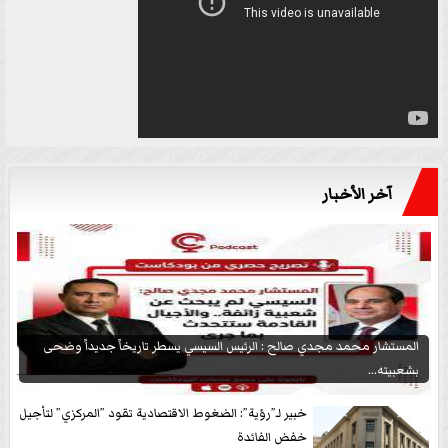
آخر الأخبار
المستشار محمد مجدي صالح : الرئيس السيسي يسطر تاريخاً جديداً وضحى
بشعبيته...
خبير لـ”رؤية”: الضغوط الاقتصادية تقود ”المركزي” لتأجيل
خفض الفائدة