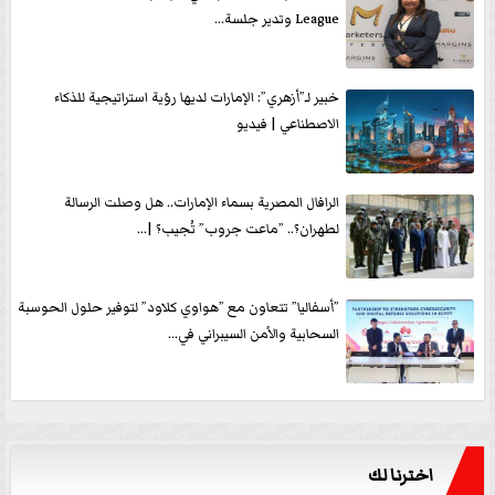
League وتدير جلسة...
خبير لـ”أزهري”: الإمارات لديها رؤية استراتيجية للذكاء
الاصطناعي | فيديو
الرافال المصرية بسماء الإمارات.. هل وصلت الرسالة
لطهران؟.. ”ماعت جروب” تُجيب؟ |...
”أسفاليا” تتعاون مع ”هواوي كلاود” لتوفير حلول الحوسبة
السحابية والأمن السيبراني في...
اخترنا لك