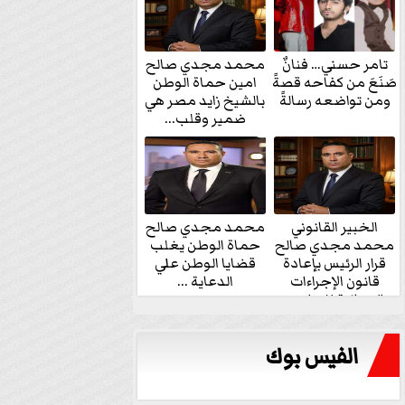
تامر حسني… فنانٌ
محمد مجدي صالح
صَنَعَ من كفاحه قصةً
امين حماة الوطن
ومن تواضعه رسالةً
بالشيخ زايد مصر هي
ضمير وقلب...
الخبير القانوني
محمد مجدي صالح
محمد مجدي صالح
حماة الوطن يغلب
قرار الرئيس بإعادة
قضايا الوطن علي
قانون الإجراءات
الدعاية ...
الجنائية للنواب...
الفيس بوك