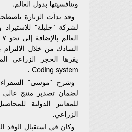
وتنافسيتها بدول العالم.
وقد بدأت الزيارة باصطحاب
لشركة "جليلة" للاستيراد 
ال
السادك من خلال الالتزام ب
يقرها الحجر الزراعي ال
Coding system .
وشرح "موسى" السفراء ا
لضمان تصدير منتج عالي ا
للمعايير الدولية للمحاصي
الزراعي.
وكان في استقبال الوفد ا