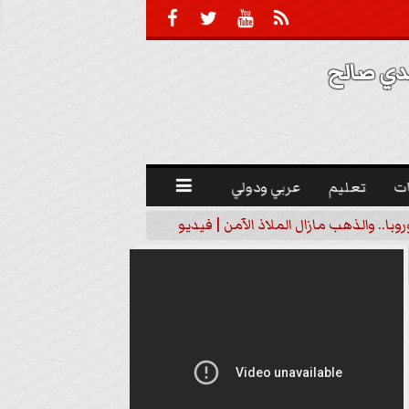





 صالح 
ت
تعليم
عربي ودولي

با.. والذهب مازال الملاذ الآمن | فيديو
عقيلة دبيشي: جماعة ”نص