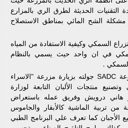
 على أنظمة الري الحديث بالمزرعة حيث
ة التقنيات الحديثة لطرق الري بالمزارع
مشكلة الشح المائي بمناطق الاستصلاح
زراع السمكي وكيفية الاستفادة من المياه
سمكي في ان واحد حيث يسمي بالنظام
السمكي .
هذا وقد اختتم وفد مجموعة SADC جولته بزيارة مزرعة "الاسراء
ي وتصنيع منتجات الألبان التابعة لوزارة
ر هاني درويش وفريق عمله باستعراض
ة من تربية الماشية كالأبقار والجاموس
ع الأجبان كما تعرف علي البرنامج الطبي
 وكذلك برامج التلقيح الصناعي وتحسين