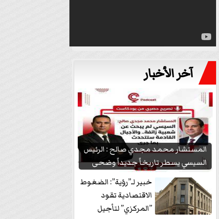
آخر الأخبار
المستشار محمد مجدي صالح : الرئيس
السيسي يسطر تاريخاً جديداً وضحى
بشعبيته...
خبير لـ”رؤية”: الضغوط
الاقتصادية تقود
”المركزي” لتأجيل