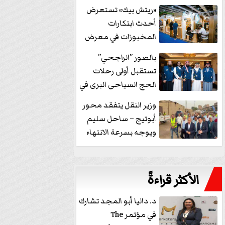
خفض الفائدة
«ريتش بيك» تستعرض
أحدث ابتكارات
المخبوزات في معرض
كافيكس2026 وتطرح 10
بالصور ”الراجحي”
منتجات...
تستقبل أولى رحلات
الحج السياحى البرى في
مكة بالهدايا...
وزير النقل يتفقد محور
أبوتيج – ساحل سليم
ويوجه بسرعة الانتهاء
من...
الأكثر قراءةً
د. داليا أبو المجد تشارك
في مؤتمر The