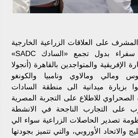
مشرف على العلاقات الزراعية الخارجية
والحجر الزراعي إن 10 سفراء بدول تجمع «السادك SADC»
 الإفريقية والمتواجدين بالقاهرة (أنجولا
يوس ومالي ومالاوي ونامبيا والكونغو
وا بزيارة ميدانية الى منطقة السادات
 الصحراوي للاطلاع على التجربة المصرية
ب على التجارب الناجحة في الانشطة
نظومة تصدير الحاصلات الزراعية سواء الي
يج والاتحاد الأوروبي، والتي تتميز بجودتها