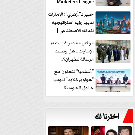
Marketers League
وتدير جلسة...
خبير لـ”أزهري”: الإمارات
لديها رؤية استراتيجية
للذكاء الاصطناعي |
فيديو
الرافال المصرية بسماء
الإمارات.. هل وصلت
الرسالة لطهران؟..
”ماعت جروب” تُجيب؟
”أسفاليا” تتعاون مع
|...
”هواوي كلاود” لتوفير
حلول الحوسبة
السحابية والأمن
السيبراني في...
اخترنا لك