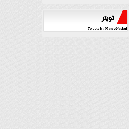
تويتر
Tweets by MasrwNasha1