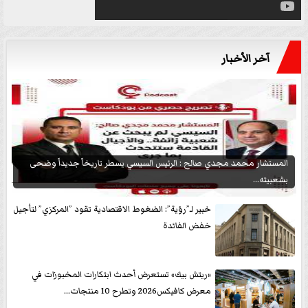
آخر الأخبار
المستشار محمد مجدي صالح : الرئيس السيسي يسطر تاريخاً جديداً وضحى
بشعبيته...
خبير لـ”رؤية”: الضغوط الاقتصادية تقود ”المركزي” لتأجيل
خفض الفائدة
«ريتش بيك» تستعرض أحدث ابتكارات المخبوزات في
معرض كافيكس2026 وتطرح 10 منتجات...