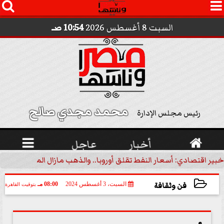




السبت 8 أغسطس 2026
10:54 صـ
محمد مجدي صالح 
رئيس مجلس الإدارة

أخبار
عاجل

خبير اقتصادي: أسعار النفط تقلق أوروبا.. والذهب مازال الملاذ الآمن | 
فن وثقافة
السبت، 3 أغسطس 2024
08:00 مـ
بتوقيت القاهرة
2024-08-03 20:00:01