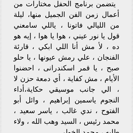
يتضمن برنامج الحفل مختارات من
أعمال زمن الفن الجميل منها، ليلة
من الليالي فاتونا ، ياللي سامعني
قول يا نور عيني ، هوا يا هوا ، إيه هو
ده ، لأ مش أنا اللي ابكي ، قارئة
الفنجان ، علي رمش عيونها ، يا حلو
صبح ، يا قمر اسكندرانى ، احضنوا
الأيام ، مش كفاية ، أي دمعة حزن لا
، الي جانب موسيقي حكاية،أداء
النجوم ياسمين إبراهيم ، وائل أبو
الفتوح ، ندي غالب ، ياسر سعيد ،
محمد رئيس ، السيد وهب الله ، ولاء
طلبه ، محمد الخولي .