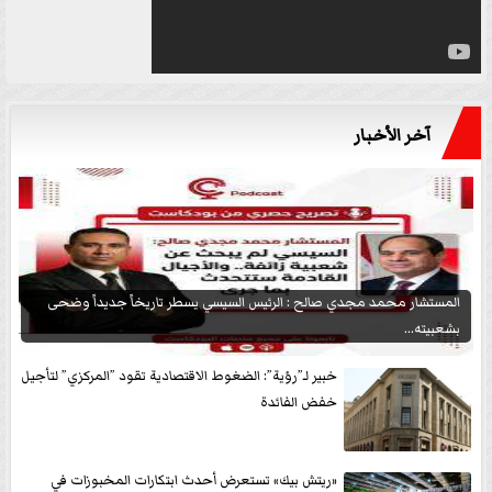
آخر الأخبار
المستشار محمد مجدي صالح : الرئيس السيسي يسطر تاريخاً جديداً وضحى
بشعبيته...
خبير لـ”رؤية”: الضغوط الاقتصادية تقود ”المركزي” لتأجيل
خفض الفائدة
«ريتش بيك» تستعرض أحدث ابتكارات المخبوزات في