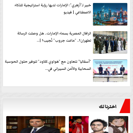
خبير لـ”أزهري”: الإمارات لديها رؤية استراتيجية للذكاء
الاصطناعي | فيديو
الرافال المصرية بسماء الإمارات.. هل وصلت الرسالة
لطهران؟.. ”ماعت جروب” تُجيب؟ |...
”أسفاليا” تتعاون مع ”هواوي كلاود” لتوفير حلول الحوسبة
السحابية والأمن السيبراني في...
اخترنا لك