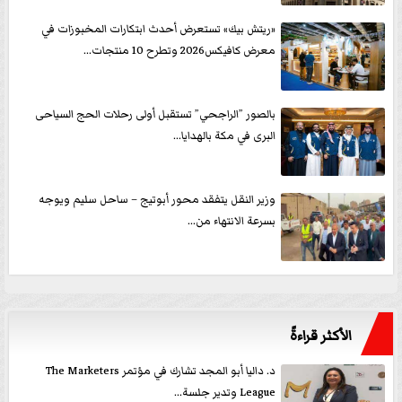
«ريتش بيك» تستعرض أحدث ابتكارات المخبوزات في
معرض كافيكس2026 وتطرح 10 منتجات...
بالصور ”الراجحي” تستقبل أولى رحلات الحج السياحى
البرى في مكة بالهدايا...
وزير النقل يتفقد محور أبوتيج – ساحل سليم ويوجه
بسرعة الانتهاء من...
الأكثر قراءةً
د. داليا أبو المجد تشارك في مؤتمر The Marketers
League وتدير جلسة...