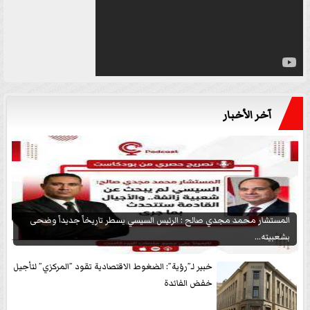
آخر الأخبار
المستشار محمد مجدي صالح : الرئيس السيسي يسطر تاريخاً جديداً وضحى
بشعبيته...
خبير لـ”رؤية”: الضغوط الاقتصادية تقود ”المركزي” لتأجيل
خفض الفائدة