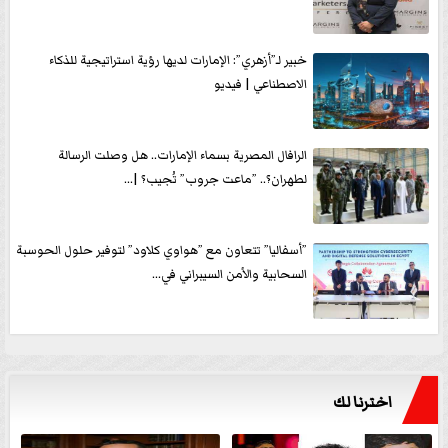
خبير لـ”أزهري”: الإمارات لديها رؤية استراتيجية للذكاء
الاصطناعي | فيديو
الرافال المصرية بسماء الإمارات.. هل وصلت الرسالة
لطهران؟.. ”ماعت جروب” تُجيب؟ |...
”أسفاليا” تتعاون مع ”هواوي كلاود” لتوفير حلول الحوسبة
السحابية والأمن السيبراني في...
اخترنا لك