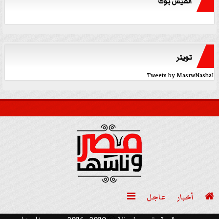
الفيس بوك
تويتر
Tweets by MasrwNasha1

أخبار
عاجل
