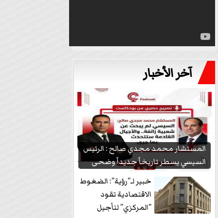
آخر الأخبار
المستشار محمد مجدي صالح : الرئيس
السيسي يسطر تاريخاً جديداً وضحى
بشعبيته...
خبير لـ”رؤية”: الضغوط
الاقتصادية تقود
”المركزي” لتأجيل