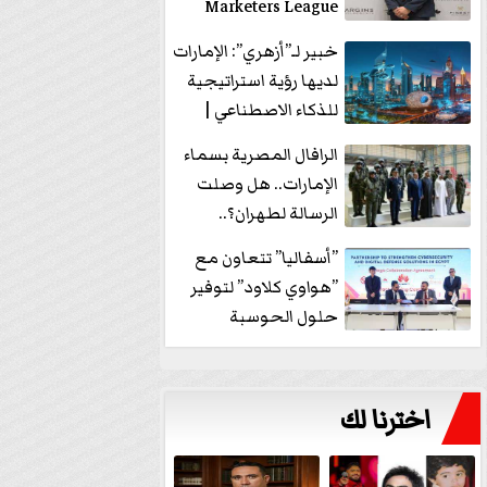
Marketers League
وتدير جلسة...
خبير لـ”أزهري”: الإمارات
لديها رؤية استراتيجية
للذكاء الاصطناعي |
فيديو
الرافال المصرية بسماء
الإمارات.. هل وصلت
الرسالة لطهران؟..
”ماعت جروب” تُجيب؟
”أسفاليا” تتعاون مع
|...
”هواوي كلاود” لتوفير
حلول الحوسبة
السحابية والأمن
السيبراني في...
اخترنا لك