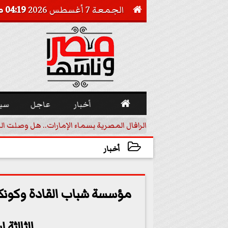
الجمعة 7 أغسطس 2026
04:19 صـ


أخبار
عاجل
سي
أجيل خفض الفائدة
الرافال المصرية بسماء الإمارات.. هل وصلت ال
أخبار
2024-09-29 17:53:25
مؤسسة شباب القادة وكونكري
الثالثة 