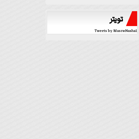
تويتر
Tweets by MasrwNasha1