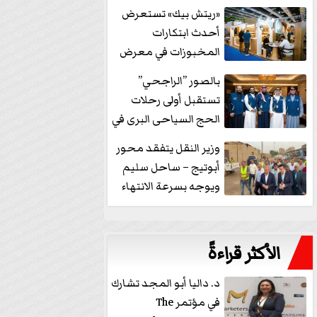
خفض الفائدة
«ريتش بيك» تستعرض
أحدث ابتكارات
المخبوزات في معرض
كافيكس2026 وتطرح 10
بالصور ”الراجحي”
منتجات...
تستقبل أولى رحلات
الحج السياحى البرى في
مكة بالهدايا...
وزير النقل يتفقد محور
أبوتيج – ساحل سليم
ويوجه بسرعة الانتهاء
من...
الأكثر قراءةً
د. داليا أبو المجد تشارك
في مؤتمر The