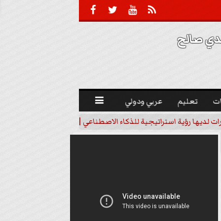





 صالح 
ت
تعليم
عربي ودولي

رات لديها رؤية استراتيجية للذكاء الاصطناعي | فيديو
خبير اقتصاد