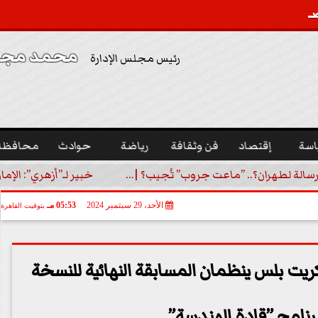
محمد مجدي
رئيس مجلس الإدارة
اسة
إقتصاد
فن وثقافة
رياضة
حوادث
محافظا
رسالة لطهران؟.. ”ماعت جروب” تُجيب؟ |...
خبير لـ”أزهري”: الإما
الأحد، 29 سبتمبر 2024
05:53 مـ
بتوقيت القاهرة
ت بلس ينظمان المسابقة النهائية للنسخة
لبرنامج ”قادة الهندسة”