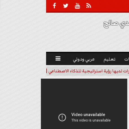





 صالح 
ت
تعليم
عربي ودولي

رات لديها رؤية استراتيجية للذكاء الاصطناعي | فيديو
خبير اقتصاد