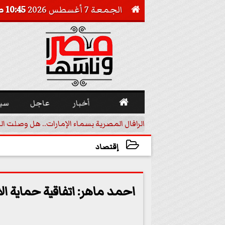
الجمعة 7 أغسطس 2026
10:45 صـ


أخبار
عاجل
سي
أجيل خفض الفائدة
الرافال المصرية بسماء الإمارات.. هل وصلت ال
إقتصاد
2024-10-18 17:38:03
احمد ماهر: اتفاقية حماية ال