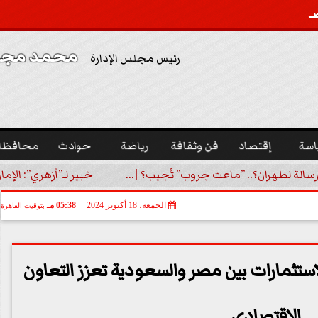
محمد مجدي
رئيس مجلس الإدارة
اسة
إقتصاد
فن وثقافة
رياضة
حوادث
محافظا
رسالة لطهران؟.. ”ماعت جروب” تُجيب؟ |...
خبير لـ”أزهري”: الإما
الجمعة، 18 أكتوبر 2024
05:38 مـ
بتوقيت القاهرة
استثمارات بين مصر والسعودية تعزز التعاون
الاقتصادي