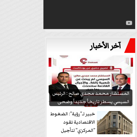
آخر الأخبار
المستشار محمد مجدي صالح : الرئيس
السيسي يسطر تاريخاً جديداً وضحى
بشعبيته...
خبير لـ”رؤية”: الضغوط
الاقتصادية تقود
”المركزي” لتأجيل