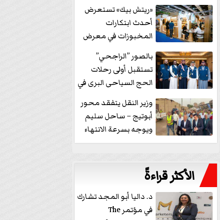
خفض الفائدة
«ريتش بيك» تستعرض
أحدث ابتكارات
المخبوزات في معرض
كافيكس2026 وتطرح 10
بالصور ”الراجحي”
منتجات...
تستقبل أولى رحلات
الحج السياحى البرى في
مكة بالهدايا...
وزير النقل يتفقد محور
أبوتيج – ساحل سليم
ويوجه بسرعة الانتهاء
من...
الأكثر قراءةً
د. داليا أبو المجد تشارك
في مؤتمر The