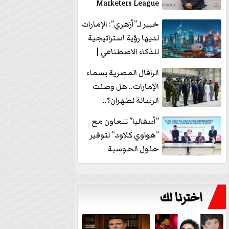
Marketers League
وتدير جلسة...
خبير لـ”أزهري”: الإمارات
لديها رؤية استراتيجية
للذكاء الاصطناعي |
فيديو
الرافال المصرية بسماء
الإمارات.. هل وصلت
الرسالة لطهران؟..
”ماعت جروب” تُجيب؟
”أسفاليا” تتعاون مع
|...
”هواوي كلاود” لتوفير
حلول الحوسبة
السحابية والأمن
السيبراني في...
اخترنا لك