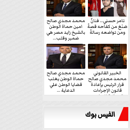
تامر حسني… فنانٌ
محمد مجدي صالح
صَنَعَ من كفاحه قصةً
امين حماة الوطن
ومن تواضعه رسالةً
بالشيخ زايد مصر هي
ضمير وقلب...
الخبير القانوني
محمد مجدي صالح
محمد مجدي صالح
حماة الوطن يغلب
قرار الرئيس بإعادة
قضايا الوطن علي
قانون الإجراءات
الدعاية ...
الجنائية للنواب...
الفيس بوك