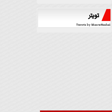
تويتر
Tweets by MasrwNasha1