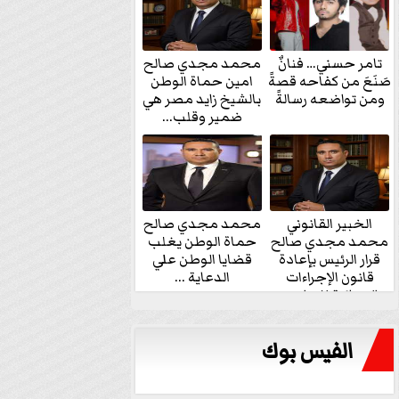
تامر حسني… فنانٌ
محمد مجدي صالح
صَنَعَ من كفاحه قصةً
امين حماة الوطن
ومن تواضعه رسالةً
بالشيخ زايد مصر هي
ضمير وقلب...
الخبير القانوني
محمد مجدي صالح
محمد مجدي صالح
حماة الوطن يغلب
قرار الرئيس بإعادة
قضايا الوطن علي
قانون الإجراءات
الدعاية ...
الجنائية للنواب...
الفيس بوك