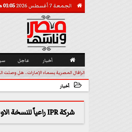
الجمعة 7 أغسطس 2026
01:05 مـ


أخبار
عاجل
سي
أجيل خفض الفائدة
الرافال المصرية بسماء الإمارات.. هل وصلت ال
أخبار
2024-10-21 17:24:53
شركة IPR راعياً للنسخة الاولى من قمة الإبداع الإعلامي للشباب العربي