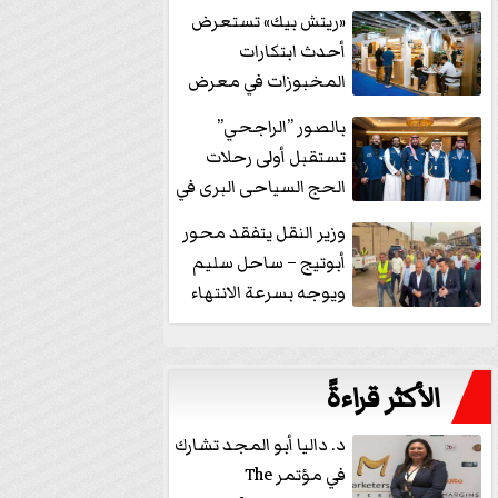
خفض الفائدة
«ريتش بيك» تستعرض
أحدث ابتكارات
المخبوزات في معرض
كافيكس2026 وتطرح 10
بالصور ”الراجحي”
منتجات...
تستقبل أولى رحلات
الحج السياحى البرى في
مكة بالهدايا...
وزير النقل يتفقد محور
أبوتيج – ساحل سليم
ويوجه بسرعة الانتهاء
من...
الأكثر قراءةً
د. داليا أبو المجد تشارك
في مؤتمر The