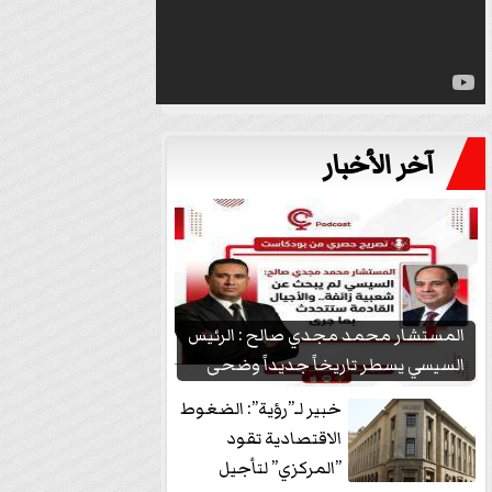
آخر الأخبار
المستشار محمد مجدي صالح : الرئيس
السيسي يسطر تاريخاً جديداً وضحى
بشعبيته...
خبير لـ”رؤية”: الضغوط
الاقتصادية تقود
”المركزي” لتأجيل