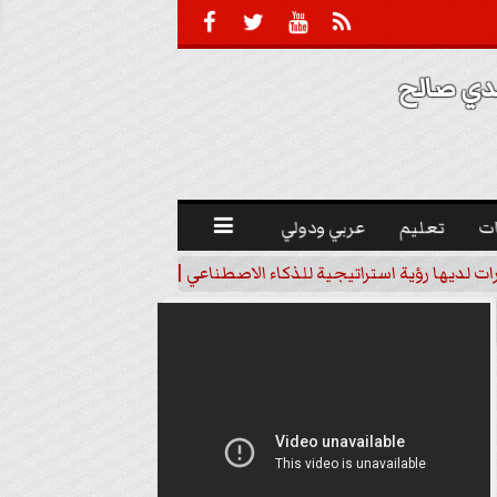





 صالح 
ت
تعليم
عربي ودولي

رات لديها رؤية استراتيجية للذكاء الاصطناعي | فيديو
خبير اقتصاد