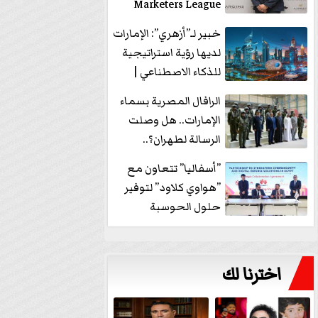
Marketers League
وتدير جلسة...
خبير لـ”أزهري”: الإمارات
لديها رؤية استراتيجية
للذكاء الاصطناعي |
فيديو
الرافال المصرية بسماء
الإمارات.. هل وصلت
الرسالة لطهران؟..
”ماعت جروب” تُجيب؟
”أسفاليا” تتعاون مع
|...
”هواوي كلاود” لتوفير
حلول الحوسبة
السحابية والأمن
السيبراني في...
اخترنا لك