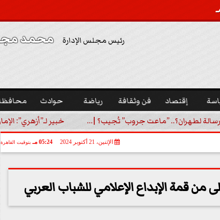
محمد مجدي
رئيس مجلس الإدارة
اسة
إقتصاد
فن وثقافة
رياضة
حوادث
محافظا
رسالة لطهران؟.. ”ماعت جروب” تُجيب؟ |...
خبير لـ”أزهري”: الإما
الإثنين، 21 أكتوبر 2024
05:24 مـ
بتوقيت القاهرة