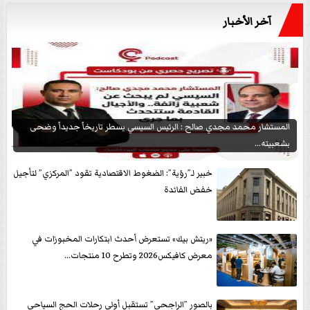
آخر الأخبار
المستشار محمد مجدي صالح : الرئيس السيسي يسطر تاريخاً جديداً وضحى
بشعبيته...
خبير لـ”رؤية”: الضغوط الاقتصادية تقود ”المركزي” لتأجيل
خفض الفائدة
«ريتش بيك» تستعرض أحدث ابتكارات المخبوزات في
معرض كافيكس2026 وتطرح 10 منتجات...
بالصور ”الراجحي” تستقبل أولى رحلات الحج السياحى