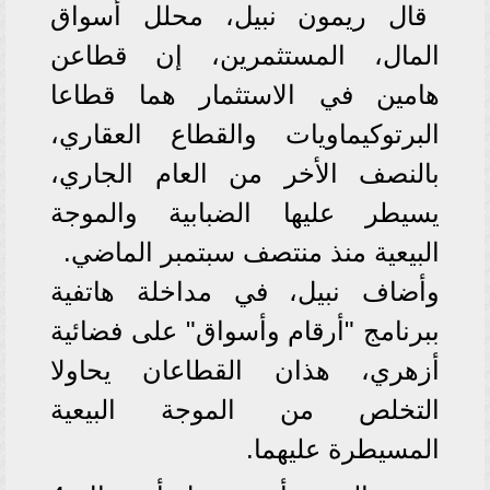
قال ريمون نبيل، محلل أسواق
المال، المستثمرين، إن قطاعن
هامين في الاستثمار هما قطاعا
البرتوكيماويات والقطاع العقاري،
بالنصف الأخر من العام الجاري،
يسيطر عليها الضبابية والموجة
البيعية منذ منتصف سبتمبر الماضي.
وأضاف نبيل، في مداخلة هاتفية
ببرنامج "أرقام وأسواق" على فضائية
أزهري، هذان القطاعان يحاولا
التخلص من الموجة البيعية
المسيطرة عليهما.