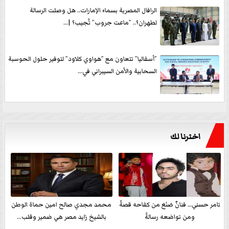
الرافال المصرية بسماء الإمارات.. هل وصلت الرسالة
لطهران؟.. ”ماعت جروب” تُجيب؟ |...
”أسفاليا” تتعاون مع ”هواوي كلاود” لتوفير حلول الحوسبة
السحابية والأمن السيبراني في...
اخترنا لك
تامر حسني… فنانٌ صَنَعَ من كفاحه قصةً
محمد مجدي صالح امين حماة الوطن
ومن تواضعه رسالةً
بالشيخ زايد مصر هي ضمير وقلب...