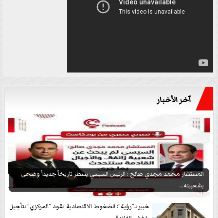
آخر الأخبار
المستشار محمد مجدي صالح : الرئيس السيسي يسطر تاريخاً جديداً وضحى
بشعبيته...
خبير لـ”رؤية”: الضغوط الاقتصادية تقود ”المركزي” لتأجيل