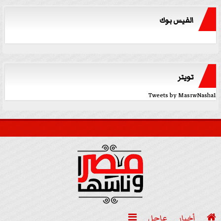
الفيس بوك
تويتر
Tweets by MasrwNasha1

أخبار
عاجل
