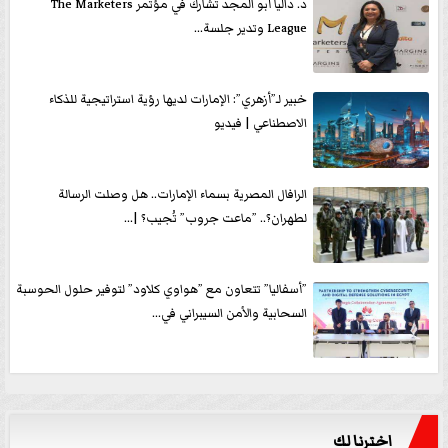
د. داليا أبو المجد تشارك في مؤتمر The Marketers
League وتدير جلسة...
خبير لـ”أزهري”: الإمارات لديها رؤية استراتيجية للذكاء
الاصطناعي | فيديو
الرافال المصرية بسماء الإمارات.. هل وصلت الرسالة
لطهران؟.. ”ماعت جروب” تُجيب؟ |...
”أسفاليا” تتعاون مع ”هواوي كلاود” لتوفير حلول الحوسبة
السحابية والأمن السيبراني في...
اخترنا لك