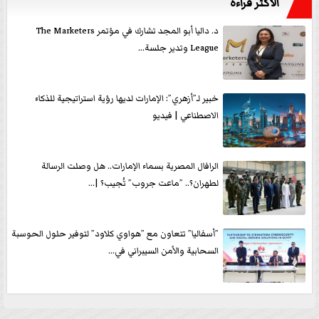
الأكثر قراءةً
د. داليا أبو المجد تشارك في مؤتمر The Marketers
League وتدير جلسة...
خبير لـ”أزهري”: الإمارات لديها رؤية استراتيجية للذكاء
الاصطناعي | فيديو
الرافال المصرية بسماء الإمارات.. هل وصلت الرسالة
لطهران؟.. ”ماعت جروب” تُجيب؟ |...
”أسفاليا” تتعاون مع ”هواوي كلاود” لتوفير حلول الحوسبة
السحابية والأمن السيبراني في...