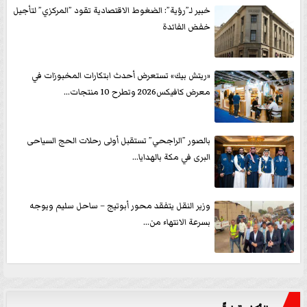
خبير لـ”رؤية”: الضغوط الاقتصادية تقود ”المركزي” لتأجيل
خفض الفائدة
«ريتش بيك» تستعرض أحدث ابتكارات المخبوزات في
معرض كافيكس2026 وتطرح 10 منتجات...
بالصور ”الراجحي” تستقبل أولى رحلات الحج السياحى
البرى في مكة بالهدايا...
وزير النقل يتفقد محور أبوتيج – ساحل سليم ويوجه
بسرعة الانتهاء من...