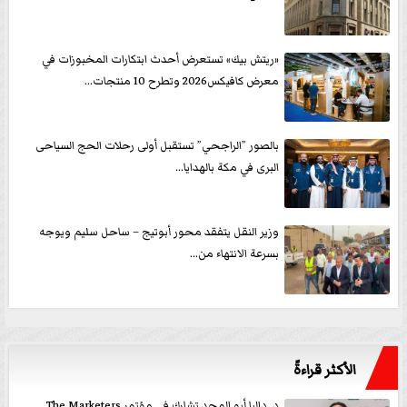
«ريتش بيك» تستعرض أحدث ابتكارات المخبوزات في
معرض كافيكس2026 وتطرح 10 منتجات...
بالصور ”الراجحي” تستقبل أولى رحلات الحج السياحى
البرى في مكة بالهدايا...
وزير النقل يتفقد محور أبوتيج – ساحل سليم ويوجه
بسرعة الانتهاء من...
الأكثر قراءةً
د. داليا أبو المجد تشارك في مؤتمر The Marketers