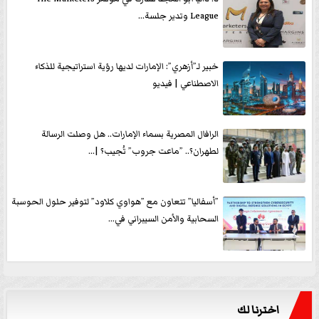
League وتدير جلسة...
خبير لـ”أزهري”: الإمارات لديها رؤية استراتيجية للذكاء
الاصطناعي | فيديو
الرافال المصرية بسماء الإمارات.. هل وصلت الرسالة
لطهران؟.. ”ماعت جروب” تُجيب؟ |...
”أسفاليا” تتعاون مع ”هواوي كلاود” لتوفير حلول الحوسبة
السحابية والأمن السيبراني في...
اخترنا لك