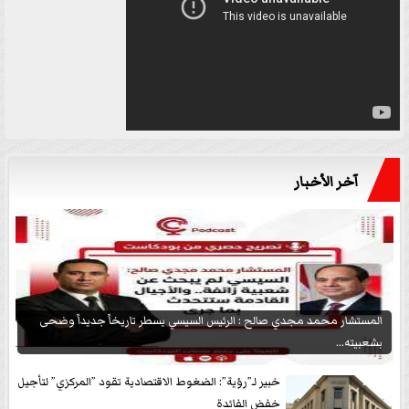
آخر الأخبار
المستشار محمد مجدي صالح : الرئيس السيسي يسطر تاريخاً جديداً وضحى
بشعبيته...
خبير لـ”رؤية”: الضغوط الاقتصادية تقود ”المركزي” لتأجيل
خفض الفائدة