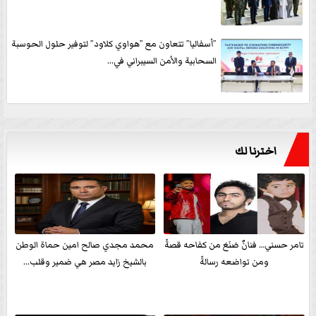
”أسفاليا” تتعاون مع ”هواوي كلاود” لتوفير حلول الحوسبة
السحابية والأمن السيبراني في...
اخترنا لك
تامر حسني… فنانٌ صَنَعَ من كفاحه قصةً
محمد مجدي صالح امين حماة الوطن
ومن تواضعه رسالةً
بالشيخ زايد مصر هي ضمير وقلب...