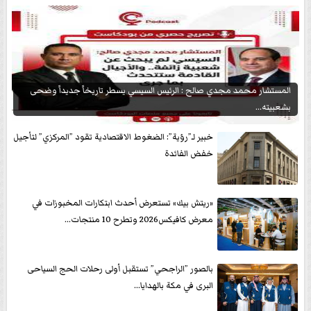
المستشار محمد مجدي صالح : الرئيس السيسي يسطر تاريخاً جديداً وضحى
بشعبيته...
خبير لـ”رؤية”: الضغوط الاقتصادية تقود ”المركزي” لتأجيل
خفض الفائدة
«ريتش بيك» تستعرض أحدث ابتكارات المخبوزات في
معرض كافيكس2026 وتطرح 10 منتجات...
بالصور ”الراجحي” تستقبل أولى رحلات الحج السياحى
البرى في مكة بالهدايا...