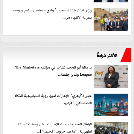
وزير النقل يتفقد محور أبوتيج – ساحل سليم ويوجه
بسرعة الانتهاء من...
الأكثر قراءةً
د. داليا أبو المجد تشارك في مؤتمر The Marketers
League وتدير جلسة...
خبير لـ”أزهري”: الإمارات لديها رؤية استراتيجية للذكاء
الاصطناعي | فيديو
الرافال المصرية بسماء الإمارات.. هل وصلت الرسالة
لطهران؟.. ”ماعت جروب” تُجيب؟ |...