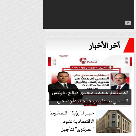
آخر الأخبار
المستشار محمد مجدي صالح : الرئيس
السيسي يسطر تاريخاً جديداً وضحى
بشعبيته...
خبير لـ”رؤية”: الضغوط
الاقتصادية تقود
”المركزي” لتأجيل