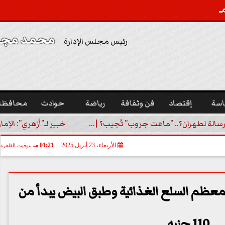
محمد مجدي
رئيس مجلس الإدارة
اسة
إقتصاد
فن وثقافة
رياضة
حوادث
محافظا
رسالة لطهران؟.. ”ماعت جروب” تُجيب؟ |...
خبير لـ”أزهري”: الإما
الأربعاء، 23 أبريل 2025
01:21 مـ
بتوقيت القاهرة
معظم السلع الغذائية وطبق البيض يبدأ من
110 جنيه