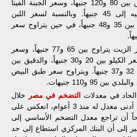
وكذلك سعر الجبنة القريش بين 80 و120 جنيهاً، وسعر الجبنة الفيتا
(نصف الكيلو) من 38 جنيه إلى 45 جنيهاً. وبالنسبة لسعر اللبن
الجاموسى، فيتراوح سعره بين 35 و48 جنيهاً، في حين يتراوح سعر
وأكد المنوفي أن سعر لتر الزيت يتراوح بين 65 و77 جنيهاً، وسعر
المكرونة السائبة يتراوح سعر الكيلو بين 20 و30 جنيهاً، والدقيق بين
18 و25 جنيهاً، والسكر بين 32 و37 جنيهاً. ويتراوح سعر طبق البيض
 الحاد في معدلات
التضخم في مصر
خلال
فبراير الماضي، الذي سجل أدنى معدل له منذ 3 أعوام، انعكس على
ً أن تراجع معدل التضخم الأساسي إلى
ير إلى أن البنك المركزي استطاع إلى حد