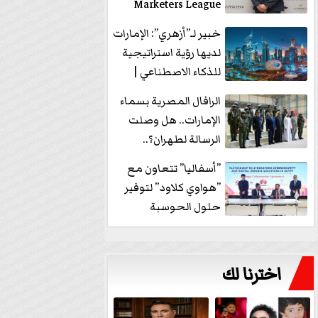
Marketers League
وتدير جلسة...
خبير لـ”أزهري”: الإمارات
لديها رؤية استراتيجية
للذكاء الاصطناعي |
فيديو
الرافال المصرية بسماء
الإمارات.. هل وصلت
الرسالة لطهران؟..
”ماعت جروب” تُجيب؟
”أسفاليا” تتعاون مع
|...
”هواوي كلاود” لتوفير
حلول الحوسبة
السحابية والأمن
السيبراني في...
اخترنا لك