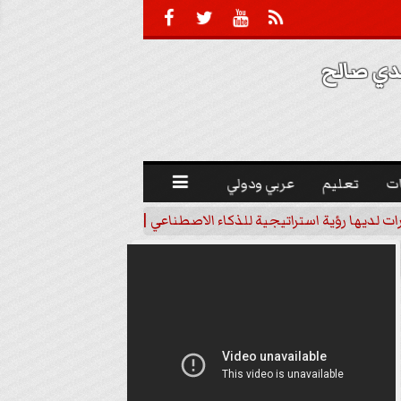





 صالح 
ت
تعليم
عربي ودولي

رات لديها رؤية استراتيجية للذكاء الاصطناعي | فيديو
خبير اقتصاد