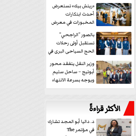
خفض الفائدة
«ريتش بيك» تستعرض
أحدث ابتكارات
المخبوزات في معرض
كافيكس2026 وتطرح 10
بالصور ”الراجحي”
منتجات...
تستقبل أولى رحلات
الحج السياحى البرى في
مكة بالهدايا...
وزير النقل يتفقد محور
أبوتيج – ساحل سليم
ويوجه بسرعة الانتهاء
من...
الأكثر قراءةً
د. داليا أبو المجد تشارك
في مؤتمر The