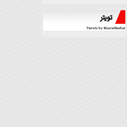
تويتر
Tweets by MasrwNasha1