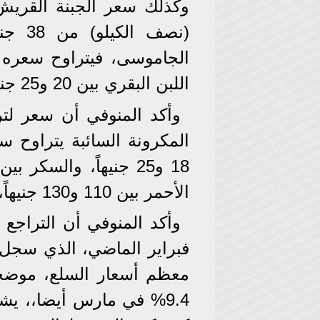
اللبن البقري بين 20 و25 جنيهاً.
الأحمر بين 110 و130 جنيهاً، والبلدي بين 95 و110 جنيهات.
وأكد المنوفي أن التراجع
معظم أسعار السلع، موضحا
9.4% في مارس أيضا،، يش