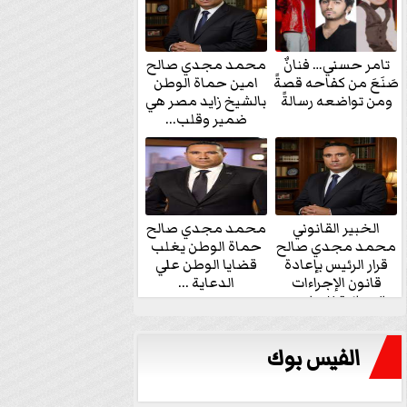
تامر حسني… فنانٌ
محمد مجدي صالح
صَنَعَ من كفاحه قصةً
امين حماة الوطن
ومن تواضعه رسالةً
بالشيخ زايد مصر هي
ضمير وقلب...
الخبير القانوني
محمد مجدي صالح
محمد مجدي صالح
حماة الوطن يغلب
قرار الرئيس بإعادة
قضايا الوطن علي
قانون الإجراءات
الدعاية ...
الجنائية للنواب...
الفيس بوك