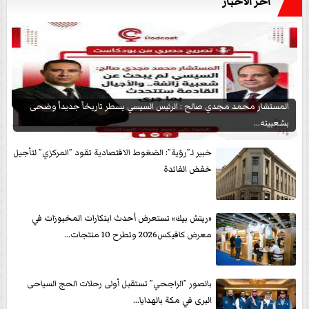
آخر الأخبار
المستشار محمد مجدي صالح : الرئيس السيسي يسطر تاريخاً جديداً وضحى
بشعبيته...
خبير لـ”رؤية”: الضغوط الاقتصادية تقود ”المركزي” لتأجيل
خفض الفائدة
«ريتش بيك» تستعرض أحدث ابتكارات المخبوزات في
معرض كافيكس2026 وتطرح 10 منتجات...
بالصور ”الراجحي” تستقبل أولى رحلات الحج السياحى
البرى في مكة بالهدايا...