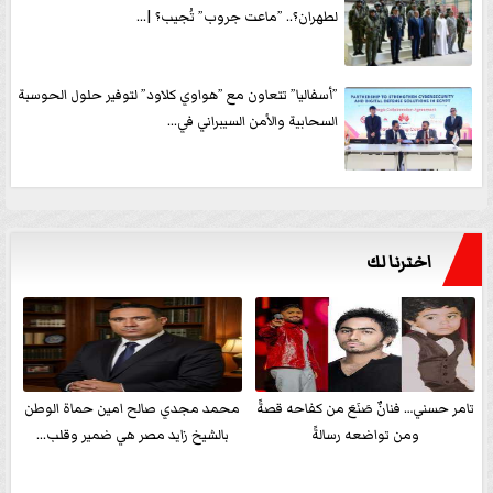
لطهران؟.. ”ماعت جروب” تُجيب؟ |...
”أسفاليا” تتعاون مع ”هواوي كلاود” لتوفير حلول الحوسبة
السحابية والأمن السيبراني في...
اخترنا لك
تامر حسني… فنانٌ صَنَعَ من كفاحه قصةً
محمد مجدي صالح امين حماة الوطن
ومن تواضعه رسالةً
بالشيخ زايد مصر هي ضمير وقلب...