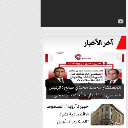
آخر الأخبار
المستشار محمد مجدي صالح : الرئيس
السيسي يسطر تاريخاً جديداً وضحى
بشعبيته...
خبير لـ”رؤية”: الضغوط
الاقتصادية تقود
”المركزي” لتأجيل