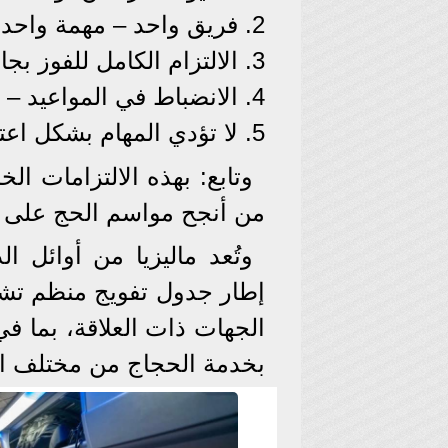
2. فريق واحد – مهمة واحدة
3. الالتزام الكامل للفوز بجائزة "لبّيتم"
4. الانضباط في المواعيد – دائمًا وأبدًا
5. لا تؤدي المهام بشكل اعتيادي – كن مبدعًا
وتابع: بهذه الالتزامات 
من أنجح مواسم الحج على ا
وتُعد ماليزيا من أوائل ا
إطار جدول تفويج منظم تشر
الجهات ذات العلاقة، بما 
بخدمة الحجاج من مختلف ال