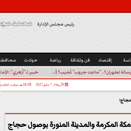
محمد مجدي
رئيس مجلس الإدارة
اسة
إقتصاد
فن وثقافة
رياضة
حوادث
محافظا
رسالة لطهران؟.. ”ماعت جروب” تُجيب؟ |...
خبير لـ”أزهري”: الإما
الأربعاء، 7 مايو 2025
11:35 مـ
بتوقيت القاهرة
حجاج:
مكة المكرمة والمدينة المنورة بوصول حجاج