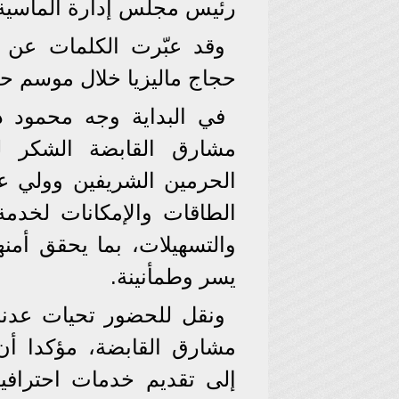
رئيس مجلس إدارة الماسية
وقد عبّرت الكلمات عن 
حجاج ماليزيا خلال موسم حج 1446 ه
في البداية وجه محمود 
مشارق القابضة الشكر لل
الحرمين الشريفين وولي ع
الطاقات والإمكانات لخدم
والتسهيلات، بما يحقق أمن
يسر وطمأنينة.
ونقل للحضور تحيات عدن
مشارق القابضة، مؤكدا أ
إلى تقديم خدمات احترافي