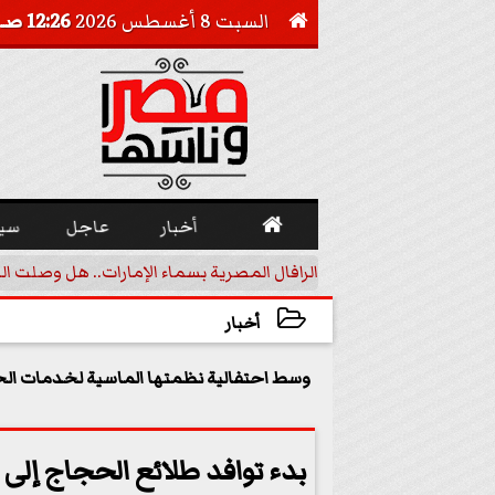
السبت 8 أغسطس 2026
12:26 صـ


أخبار
عاجل
سي
أجيل خفض الفائدة
الرافال المصرية بسماء الإمارات.. هل وصلت ال
أخبار
2025-05-07 23:35:21
وسط احتفالية نظمتها الماسية لخدمات ال
بدء توافد طلائع الحجاج إلى 