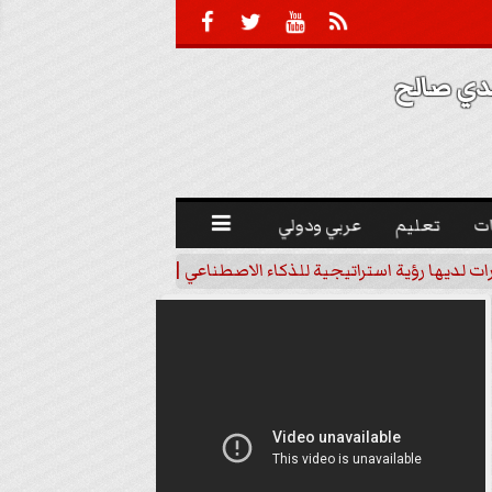





 صالح 
ت
تعليم
عربي ودولي

رات لديها رؤية استراتيجية للذكاء الاصطناعي | فيديو
خبير اقتصاد