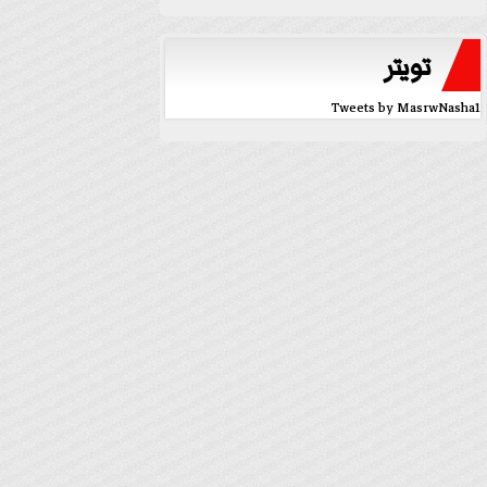
تويتر
Tweets by MasrwNasha1