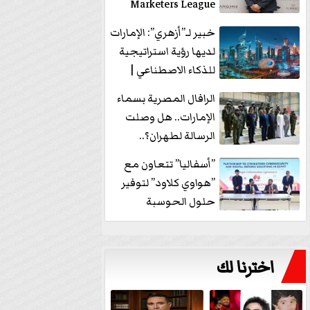
Marketers League
وتدير جلسة...
خبير لـ”أزهري”: الإمارات
لديها رؤية استراتيجية
للذكاء الاصطناعي |
فيديو
الرافال المصرية بسماء
الإمارات.. هل وصلت
الرسالة لطهران؟..
”ماعت جروب” تُجيب؟
”أسفاليا” تتعاون مع
|...
”هواوي كلاود” لتوفير
حلول الحوسبة
السحابية والأمن
السيبراني في...
اخترنا لك