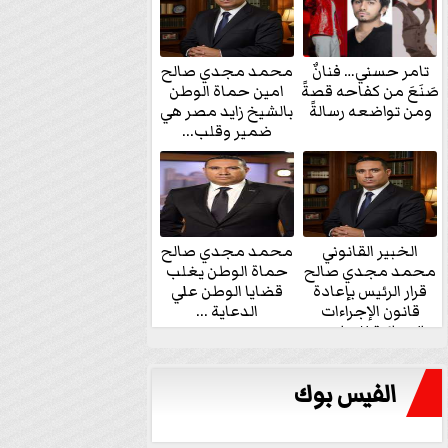
تامر حسني… فنانٌ
محمد مجدي صالح
صَنَعَ من كفاحه قصةً
امين حماة الوطن
ومن تواضعه رسالةً
بالشيخ زايد مصر هي
ضمير وقلب...
الخبير القانوني
محمد مجدي صالح
محمد مجدي صالح
حماة الوطن يغلب
قرار الرئيس بإعادة
قضايا الوطن علي
قانون الإجراءات
الدعاية ...
الجنائية للنواب...
الفيس بوك