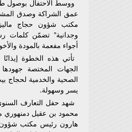
ووسط الاحتفال بوصول طلائ
عمق الشراكة وصدق المشاع
مكتب شؤون حجاج ماليزيا
وجدانية” تضمّن كلمات رسمي
أجواء مفعمة بالمودة والأخو
تأتي هذه الخطوة إيذانًا 
الجهات المختصة جهودها ل
الصحية والخدمية لحجاج بيت
يسر وسهولة.
شهد حفل التعارف السنويّ
محمود بن عقيل دمنهوري مس
هارون رئيس مكتب شؤون ح