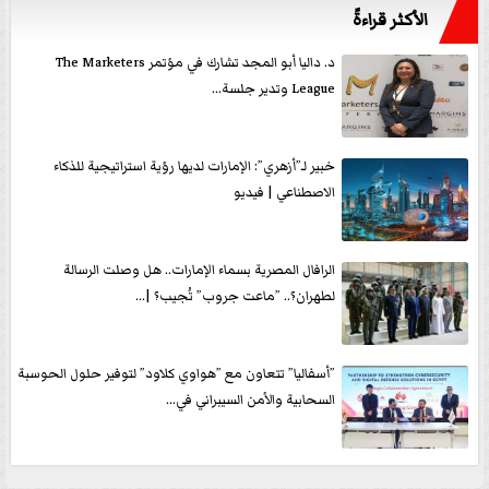
الأكثر قراءةً
د. داليا أبو المجد تشارك في مؤتمر The Marketers
League وتدير جلسة...
خبير لـ”أزهري”: الإمارات لديها رؤية استراتيجية للذكاء
الاصطناعي | فيديو
الرافال المصرية بسماء الإمارات.. هل وصلت الرسالة
لطهران؟.. ”ماعت جروب” تُجيب؟ |...
”أسفاليا” تتعاون مع ”هواوي كلاود” لتوفير حلول الحوسبة
السحابية والأمن السيبراني في...