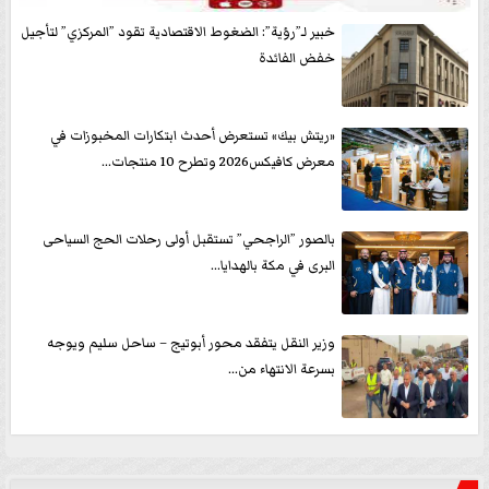
خبير لـ”رؤية”: الضغوط الاقتصادية تقود ”المركزي” لتأجيل
خفض الفائدة
«ريتش بيك» تستعرض أحدث ابتكارات المخبوزات في
معرض كافيكس2026 وتطرح 10 منتجات...
بالصور ”الراجحي” تستقبل أولى رحلات الحج السياحى
البرى في مكة بالهدايا...
وزير النقل يتفقد محور أبوتيج – ساحل سليم ويوجه
بسرعة الانتهاء من...