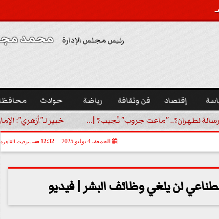
محمد مجدي
رئيس مجلس الإدارة
اسة
إقتصاد
فن وثقافة
رياضة
حوادث
محافظا
رسالة لطهران؟.. ”ماعت جروب” تُجيب؟ |...
خبير لـ”أزهري”: الإما
الجمعة، 4 يوليو 2025
12:32 صـ
بتوقيت القاهرة
ناعي لن يلغي وظائف البشر | فيديو