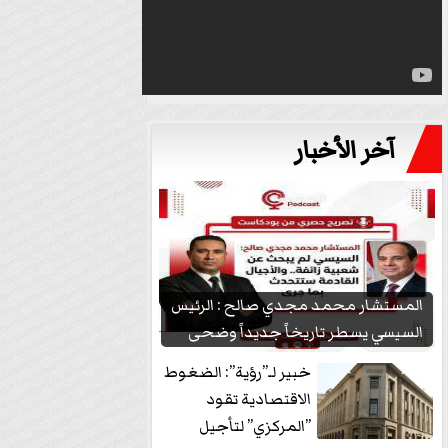
آخر الأخبار
المستشار محمد مجدي صالح : الرئيس
السيسي يسطر تاريخاً جديداً وضحى
بشعبيته...
خبير لـ”رؤية”: الضغوط
الاقتصادية تقود
”المركزي” لتأجيل