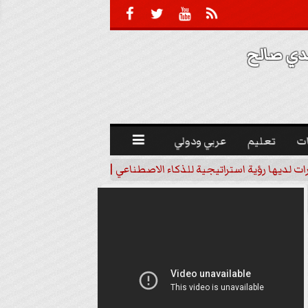





 صالح 
ت
تعليم
عربي ودولي

رات لديها رؤية استراتيجية للذكاء الاصطناعي | فيديو
خبير اقتصاد