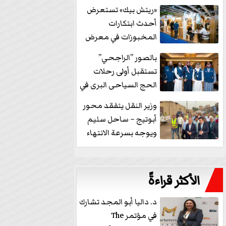
خفض الفائدة
«ريتش بيك» تستعرض
أحدث ابتكارات
المخبوزات في معرض
كافيكس2026 وتطرح 10
بالصور ”الراجحي”
منتجات...
تستقبل أولى رحلات
الحج السياحى البرى في
مكة بالهدايا...
وزير النقل يتفقد محور
أبوتيج – ساحل سليم
ويوجه بسرعة الانتهاء
من...
الأكثر قراءةً
د. داليا أبو المجد تشارك
في مؤتمر The