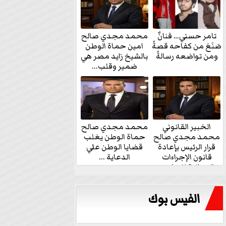
تامر حسني… فنانٌ
محمد مجدي صالح
صَنَعَ من كفاحه قصةً
امين حماة الوطن
ومن تواضعه رسالةً
بالشيخ زايد مصر هي
ضمير وقلب...
الخبير القانوني
محمد مجدي صالح
محمد مجدي صالح
حماة الوطن يغلب
قرار الرئيس بإعادة
قضايا الوطن علي
قانون الإجراءات
الدعاية ...
الجنائية للنواب...
الفيس بوك