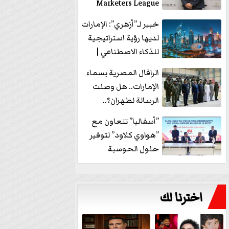
Marketers League
وتدير جلسة...
خبير لـ”أزهري”: الإمارات
لديها رؤية استراتيجية
للذكاء الاصطناعي |
فيديو
الرافال المصرية بسماء
الإمارات.. هل وصلت
الرسالة لطهران؟..
”ماعت جروب” تُجيب؟
”أسفاليا” تتعاون مع
|...
”هواوي كلاود” لتوفير
حلول الحوسبة
السحابية والأمن
السيبراني في...
اخترنا لك