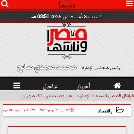




السبت 8 أغسطس 2026
03:51 مـ
محمد مجدي صالح 
رئيس مجلس الإدارة

أخبار
عاجل

الرافال المصرية بسماء الإمارات.. هل وصلت الرسالة لطهران؟.. ”ماعت ج
إقتصاد
الإثنين، 21 يوليو 2025
11:29 مـ
بتوقيت القاهرة
2025-07-21 23:29:25