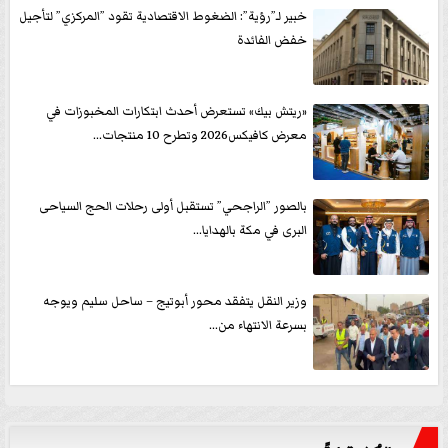
خبير لـ”رؤية”: الضغوط الاقتصادية تقود ”المركزي” لتأجيل
خفض الفائدة
«ريتش بيك» تستعرض أحدث ابتكارات المخبوزات في
معرض كافيكس2026 وتطرح 10 منتجات...
بالصور ”الراجحي” تستقبل أولى رحلات الحج السياحى
البرى في مكة بالهدايا...
وزير النقل يتفقد محور أبوتيج – ساحل سليم ويوجه
بسرعة الانتهاء من...