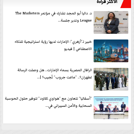
الأكثر قراءةً
د. داليا أبو المجد تشارك في مؤتمر The Marketers
League وتدير جلسة...
خبير لـ”أزهري”: الإمارات لديها رؤية استراتيجية للذكاء
الاصطناعي | فيديو
الرافال المصرية بسماء الإمارات.. هل وصلت الرسالة
لطهران؟.. ”ماعت جروب” تُجيب؟ |...
”أسفاليا” تتعاون مع ”هواوي كلاود” لتوفير حلول الحوسبة
السحابية والأمن السيبراني في...