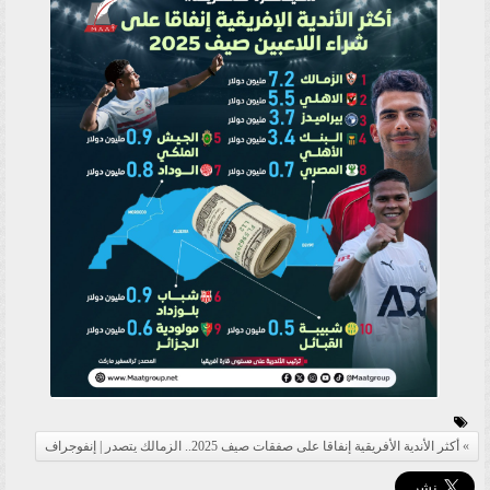
أكثر الأندية الأفريقية إنفاقا على صفقات صيف 2025.. الزمالك يتصدر | إنفوجراف