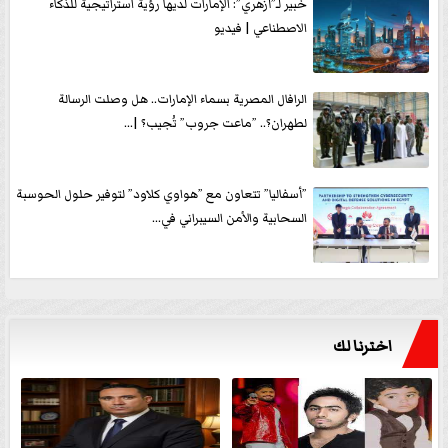
خبير لـ”أزهري”: الإمارات لديها رؤية استراتيجية للذكاء
الاصطناعي | فيديو
الرافال المصرية بسماء الإمارات.. هل وصلت الرسالة
لطهران؟.. ”ماعت جروب” تُجيب؟ |...
”أسفاليا” تتعاون مع ”هواوي كلاود” لتوفير حلول الحوسبة
السحابية والأمن السيبراني في...
اخترنا لك