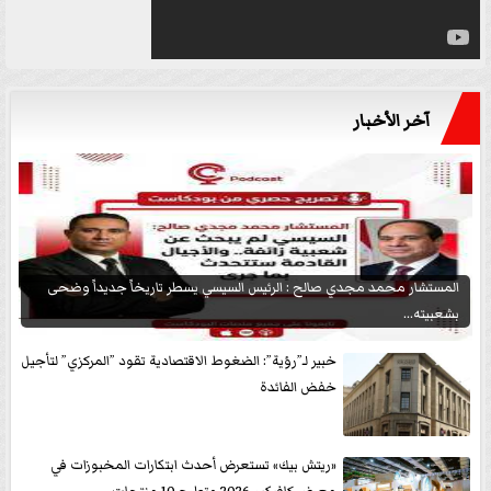
آخر الأخبار
المستشار محمد مجدي صالح : الرئيس السيسي يسطر تاريخاً جديداً وضحى
بشعبيته...
خبير لـ”رؤية”: الضغوط الاقتصادية تقود ”المركزي” لتأجيل
خفض الفائدة
«ريتش بيك» تستعرض أحدث ابتكارات المخبوزات في