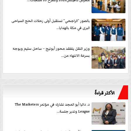
معرض كافيكس2026 وتطرح 10 منتجات...
بالصور ”الراجحي” تستقبل أولى رحلات الحج السياحى
البرى في مكة بالهدايا...
وزير النقل يتفقد محور أبوتيج – ساحل سليم ويوجه
بسرعة الانتهاء من...
الأكثر قراءةً
د. داليا أبو المجد تشارك في مؤتمر The Marketers
League وتدير جلسة...