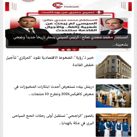
المستشار محمد مجدي صالح : الرئيس السيسي يسطر تاريخاً جديداً وضحى
بشعبيته...
خبير لـ”رؤية”: الضغوط الاقتصادية تقود ”المركزي” لتأجيل
خفض الفائدة
«ريتش بيك» تستعرض أحدث ابتكارات المخبوزات في
معرض كافيكس2026 وتطرح 10 منتجات...
بالصور ”الراجحي” تستقبل أولى رحلات الحج السياحى
البرى في مكة بالهدايا...