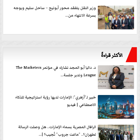
وزير النقل يتفقد محور أبوتيج – ساحل سليم ويوجه
بسرعة الانتهاء من...
الأكثر قراءةً
د. داليا أبو المجد تشارك في مؤتمر The Marketers
League وتدير جلسة...
خبير لـ”أزهري”: الإمارات لديها رؤية استراتيجية للذكاء
الاصطناعي | فيديو
الرافال المصرية بسماء الإمارات.. هل وصلت الرسالة
لطهران؟.. ”ماعت جروب” تُجيب؟ |...