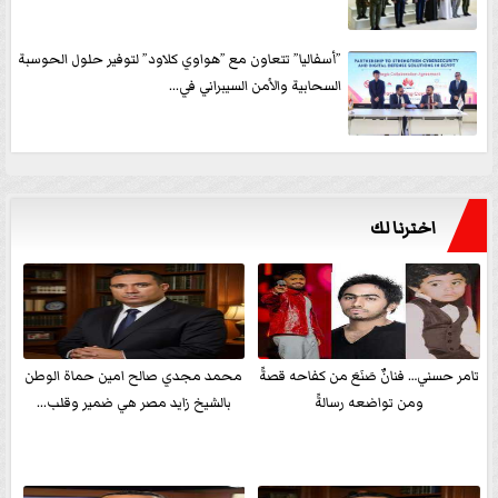
”أسفاليا” تتعاون مع ”هواوي كلاود” لتوفير حلول الحوسبة
السحابية والأمن السيبراني في...
اخترنا لك
تامر حسني… فنانٌ صَنَعَ من كفاحه قصةً
محمد مجدي صالح امين حماة الوطن
ومن تواضعه رسالةً
بالشيخ زايد مصر هي ضمير وقلب...