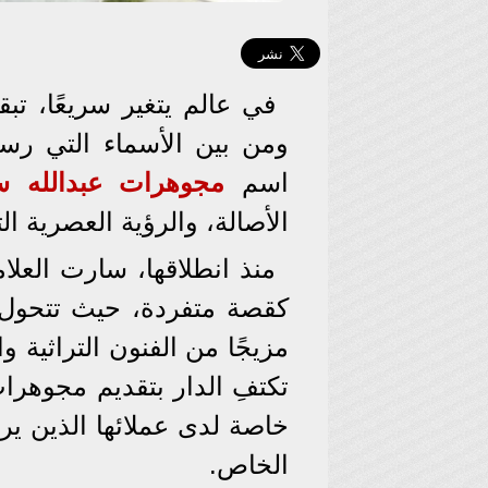
في عالم يتغير سريعًا، تبقى
ومن بين الأسماء التي رس
اسم
مجوهرات عبدالله س
الأصالة، والرؤية العصرية 
منذ انطلاقها، سارت العل
كقصة متفردة، حيث تتحول 
مزيجًا من الفنون التراثية 
تكتفِ الدار بتقديم مجوهر
خاصة لدى عملائها الذين ير
الخاص.