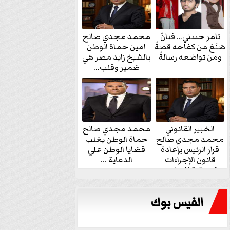
تامر حسني… فنانٌ
محمد مجدي صالح
صَنَعَ من كفاحه قصةً
امين حماة الوطن
ومن تواضعه رسالةً
بالشيخ زايد مصر هي
ضمير وقلب...
الخبير القانوني
محمد مجدي صالح
محمد مجدي صالح
حماة الوطن يغلب
قرار الرئيس بإعادة
قضايا الوطن علي
قانون الإجراءات
الدعاية ...
الجنائية للنواب...
الفيس بوك