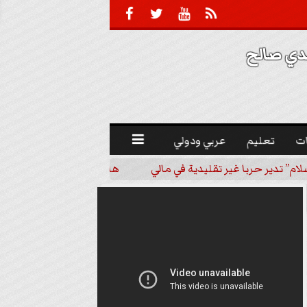





 صالح 
ت
تعليم
عربي ودولي

م” تدير حربا غير تقليدية في مالي
هاني شاكر في ذمة الله.. مسي