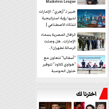
Marketers League
وتدير جلسة...
خبير لـ”أزهري”: الإمارات
لديها رؤية استراتيجية
للذكاء الاصطناعي |
فيديو
الرافال المصرية بسماء
الإمارات.. هل وصلت
الرسالة لطهران؟..
”ماعت جروب” تُجيب؟
”أسفاليا” تتعاون مع
|...
”هواوي كلاود” لتوفير
حلول الحوسبة
السحابية والأمن
السيبراني في...
اخترنا لك