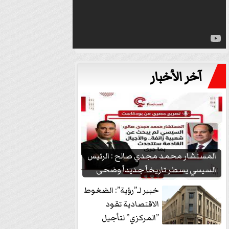
آخر الأخبار
المستشار محمد مجدي صالح : الرئيس
السيسي يسطر تاريخاً جديداً وضحى
بشعبيته...
خبير لـ”رؤية”: الضغوط
الاقتصادية تقود
”المركزي” لتأجيل