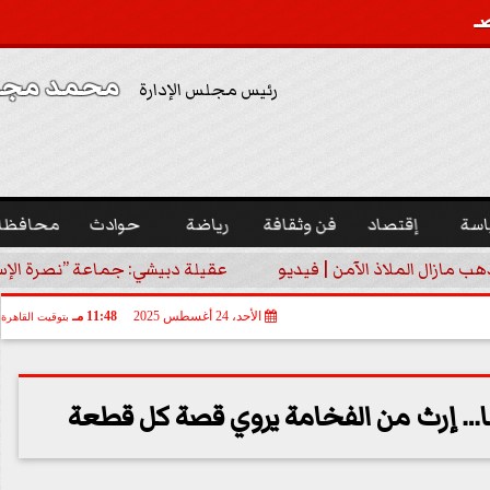
محمد مجدي
رئيس مجلس الإدارة
اسة
إقتصاد
فن وثقافة
رياضة
حوادث
محافظا
هب مازال الملاذ الآمن | فيديو
عقيلة دبيشي: جماعة ”نصرة الإسلا
الأحد، 24 أغسطس 2025
11:48 مـ
بتوقيت القاهرة
… إرث من الفخامة يروي قصة كل قطعة