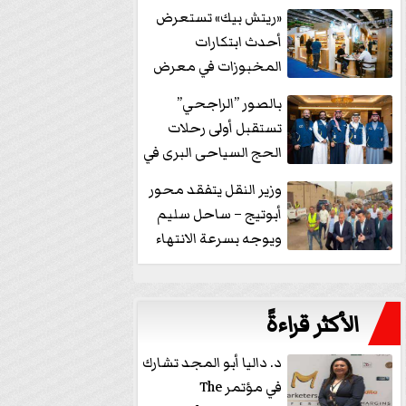
خفض الفائدة
«ريتش بيك» تستعرض
أحدث ابتكارات
المخبوزات في معرض
كافيكس2026 وتطرح 10
بالصور ”الراجحي”
منتجات...
تستقبل أولى رحلات
الحج السياحى البرى في
مكة بالهدايا...
وزير النقل يتفقد محور
أبوتيج – ساحل سليم
ويوجه بسرعة الانتهاء
من...
الأكثر قراءةً
د. داليا أبو المجد تشارك
في مؤتمر The