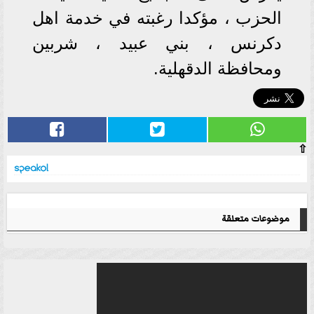
الحزب ، مؤكدا رغبته في خدمة اهل
دكرنس ، بني عبيد ، شربين
ومحافظة الدقهلية.
⇧
موضوعات متعلقة