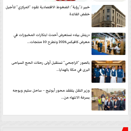
خبير لـ”رؤية”: الضغوط الاقتصادية تقود ”المركزي” لتأجيل
خفض الفائدة
«ريتش بيك» تستعرض أحدث ابتكارات المخبوزات في
معرض كافيكس2026 وتطرح 10 منتجات...
بالصور ”الراجحي” تستقبل أولى رحلات الحج السياحى
البرى في مكة بالهدايا...
وزير النقل يتفقد محور أبوتيج – ساحل سليم ويوجه
بسرعة الانتهاء من...