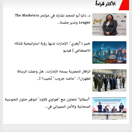
الأكثر قراءةً
د. داليا أبو المجد تشارك في مؤتمر The Marketers
League وتدير جلسة...
خبير لـ”أزهري”: الإمارات لديها رؤية استراتيجية للذكاء
الاصطناعي | فيديو
الرافال المصرية بسماء الإمارات.. هل وصلت الرسالة
لطهران؟.. ”ماعت جروب” تُجيب؟ |...
”أسفاليا” تتعاون مع ”هواوي كلاود” لتوفير حلول الحوسبة
السحابية والأمن السيبراني في...