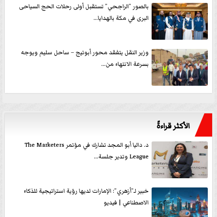
بالصور ”الراجحي” تستقبل أولى رحلات الحج السياحى
البرى في مكة بالهدايا...
وزير النقل يتفقد محور أبوتيج – ساحل سليم ويوجه
بسرعة الانتهاء من...
الأكثر قراءةً
د. داليا أبو المجد تشارك في مؤتمر The Marketers
League وتدير جلسة...
خبير لـ”أزهري”: الإمارات لديها رؤية استراتيجية للذكاء
الاصطناعي | فيديو