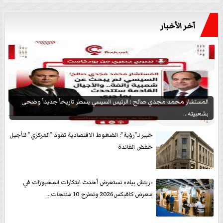
آخر الأخبار
المستشار محمد مجدي صالح : الرئيس السيسي يسطر تاريخاً جديداً وضحى
بشعبيته...
خبير لـ”رؤية”: الضغوط الاقتصادية تقود ”المركزي” لتأجيل
خفض الفائدة
«ريتش بيك» تستعرض أحدث ابتكارات المخبوزات في
معرض كافيكس2026 وتطرح 10 منتجات...