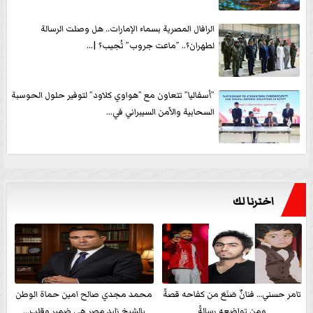
الرافال المصرية بسماء الإمارات.. هل وصلت الرسالة
لطهران؟.. ”ماعت جروب” تُجيب؟ |...
”أسفاليا” تتعاون مع ”هواوي كلاود” لتوفير حلول الحوسبة
السحابية والأمن السيبراني في...
اخترنا لك
تامر حسني… فنانٌ صَنَعَ من كفاحه قصةً
محمد مجدي صالح امين حماة الوطن
ومن تواضعه رسالةً
بالشيخ زايد مصر هي ضمير وقلب...