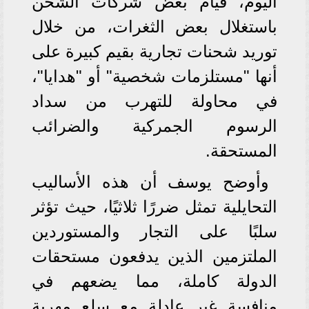
اليوم، قيام بعض شركات الشحن
باستغلال بعض الثغرات، من خلال
توريد شحنات تجارية بقيم كبيرة على
أنها "مستلزمات شخصية" أو "هدايا"،
في محاولة للتهرب من سداد
الرسوم الجمركية والضرائب
المستحقة.
وأوضح يوسف أن هذه الأساليب
التحايلية تمثل ضررًا ثلاثيًا، حيث تؤثر
سلبًا على التجار والمستوردين
الملتزمين الذين يدفعون مستحقات
الدولة كاملة، مما يضعهم في
منافسة غير عادلة مع سلع مهربة