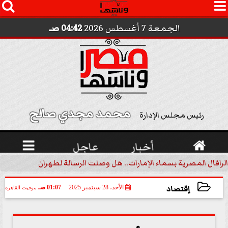




الجمعة 7 أغسطس 2026
04:42 صـ
محمد مجدي صالح 
رئيس مجلس الإدارة

أخبار
عاجل

الرافال المصرية بسماء الإمارات.. هل وصلت الرسالة لطهران؟.. ”ماعت ج
إقتصاد
الأحد، 28 سبتمبر 2025
01:07 صـ
بتوقيت القاهرة
2025-09-28 01:07:47