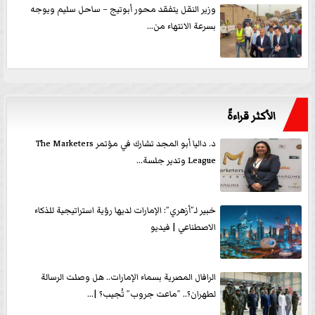
وزير النقل يتفقد محور أبوتيج – ساحل سليم ويوجه
بسرعة الانتهاء من...
الأكثر قراءةً
د. داليا أبو المجد تشارك في مؤتمر The Marketers
League وتدير جلسة...
خبير لـ”أزهري”: الإمارات لديها رؤية استراتيجية للذكاء
الاصطناعي | فيديو
الرافال المصرية بسماء الإمارات.. هل وصلت الرسالة
لطهران؟.. ”ماعت جروب” تُجيب؟ |...