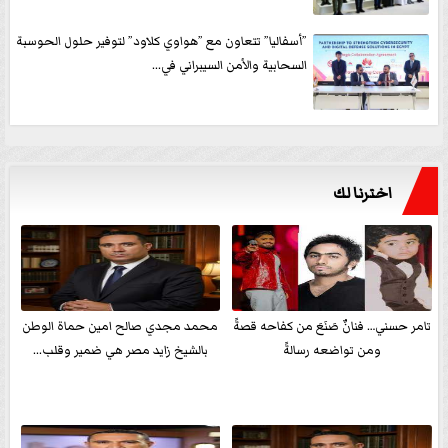
”أسفاليا” تتعاون مع ”هواوي كلاود” لتوفير حلول الحوسبة
السحابية والأمن السيبراني في...
اخترنا لك
تامر حسني… فنانٌ صَنَعَ من كفاحه قصةً
محمد مجدي صالح امين حماة الوطن
ومن تواضعه رسالةً
بالشيخ زايد مصر هي ضمير وقلب...