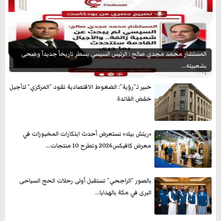
المستشار محمد مجدي صالح : الرئيس السيسي يسطر تاريخاً جديداً وضحى
بشعبيته...
خبير لـ”رؤية”: الضغوط الاقتصادية تقود ”المركزي” لتأجيل
خفض الفائدة
«ريتش بيك» تستعرض أحدث ابتكارات المخبوزات في
معرض كافيكس2026 وتطرح 10 منتجات...
بالصور ”الراجحي” تستقبل أولى رحلات الحج السياحى
البرى في مكة بالهدايا...