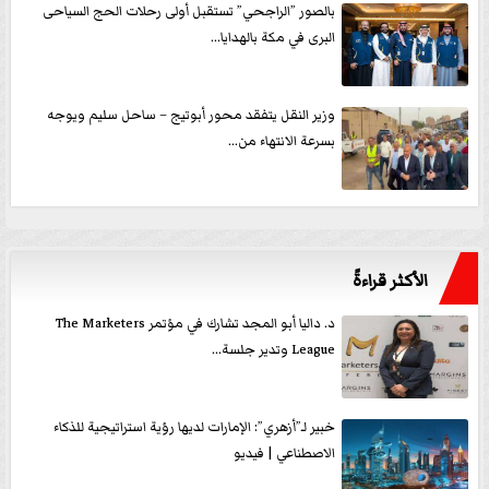
بالصور ”الراجحي” تستقبل أولى رحلات الحج السياحى
البرى في مكة بالهدايا...
وزير النقل يتفقد محور أبوتيج – ساحل سليم ويوجه
بسرعة الانتهاء من...
الأكثر قراءةً
د. داليا أبو المجد تشارك في مؤتمر The Marketers
League وتدير جلسة...
خبير لـ”أزهري”: الإمارات لديها رؤية استراتيجية للذكاء
الاصطناعي | فيديو