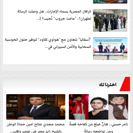
الرافال المصرية بسماء الإمارات.. هل وصلت الرسالة
لطهران؟.. ”ماعت جروب” تُجيب؟ |...
”أسفاليا” تتعاون مع ”هواوي كلاود” لتوفير حلول الحوسبة
السحابية والأمن السيبراني في...
اخترنا لك
تامر حسني… فنانٌ صَنَعَ من كفاحه قصةً
محمد مجدي صالح امين حماة الوطن
ومن تواضعه رسالةً
بالشيخ زايد مصر هي ضمير وقلب...