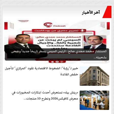
آخر الأخبار
المستشار محمد مجدي صالح : الرئيس السيسي يسطر تاريخاً جديداً وضحى
بشعبيته...
خبير لـ”رؤية”: الضغوط الاقتصادية تقود ”المركزي” لتأجيل
خفض الفائدة
«ريتش بيك» تستعرض أحدث ابتكارات المخبوزات في
معرض كافيكس2026 وتطرح 10 منتجات...