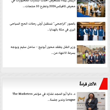
«ريتش بيك» تستعرض أحدث ابتكارات المخبوزات في
معرض كافيكس2026 وتطرح 10 منتجات...
بالصور ”الراجحي” تستقبل أولى رحلات الحج السياحى
البرى في مكة بالهدايا...
وزير النقل يتفقد محور أبوتيج – ساحل سليم ويوجه
بسرعة الانتهاء من...
الأكثر قراءةً
د. داليا أبو المجد تشارك في مؤتمر The Marketers
League وتدير جلسة...