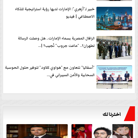
خبير لـ”أزهري”: الإمارات لديها رؤية استراتيجية للذكاء
الاصطناعي | فيديو
الرافال المصرية بسماء الإمارات.. هل وصلت الرسالة
لطهران؟.. ”ماعت جروب” تُجيب؟ |...
”أسفاليا” تتعاون مع ”هواوي كلاود” لتوفير حلول الحوسبة
السحابية والأمن السيبراني في...
اخترنا لك