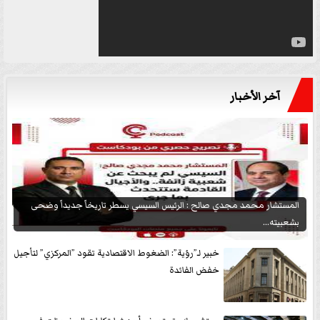
آخر الأخبار
المستشار محمد مجدي صالح : الرئيس السيسي يسطر تاريخاً جديداً وضحى
بشعبيته...
خبير لـ”رؤية”: الضغوط الاقتصادية تقود ”المركزي” لتأجيل
خفض الفائدة