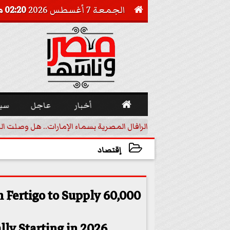
الجمعة 7 أغسطس 2026
02:20 مـ


أخبار
عاجل
سي
أجيل خفض الفائدة
الرافال المصرية بسماء الإمارات.. هل وصلت ال
إقتصاد
2025-10-20 14:23:42
 Fertigo to Supply 60,000
ly Starting in 2026