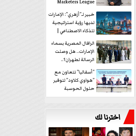
Marketers League
وتدير جلسة...
خبير لـ”أزهري”: الإمارات
لديها رؤية استراتيجية
للذكاء الاصطناعي |
فيديو
الرافال المصرية بسماء
الإمارات.. هل وصلت
الرسالة لطهران؟..
”ماعت جروب” تُجيب؟
”أسفاليا” تتعاون مع
|...
”هواوي كلاود” لتوفير
حلول الحوسبة
السحابية والأمن
السيبراني في...
اخترنا لك