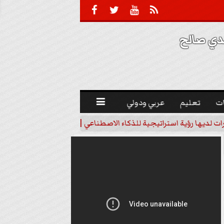





 صالح 
ت
تعليم
عربي ودولي

رات لديها رؤية استراتيجية للذكاء الاصطناعي | فيديو
خبير اقتصاد