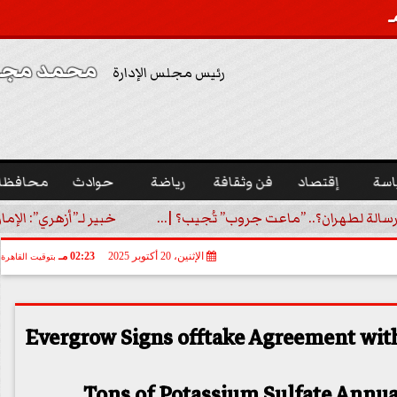
محمد مجدي
رئيس مجلس الإدارة
اسة
إقتصاد
فن وثقافة
رياضة
حوادث
محافظا
رسالة لطهران؟.. ”ماعت جروب” تُجيب؟ |...
خبير لـ”أزهري”: الإما
الإثنين، 20 أكتوبر 2025
02:23 مـ
بتوقيت القاهرة
Evergrow Signs offtake Agreement with
Tons of Potassium Sulfate Annual