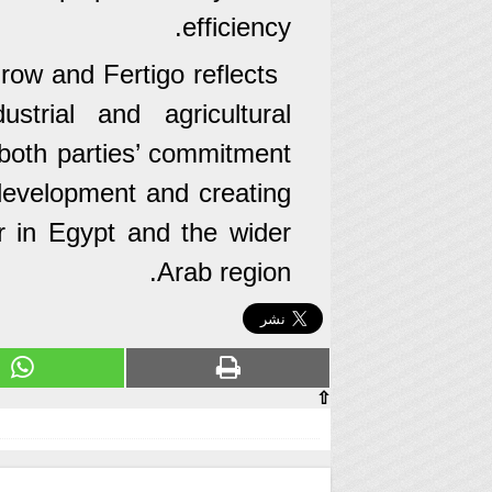
efficiency.
ow and Fertigo reflects
strial and agricultural
s both parties’ commitment
 development and creating
or in Egypt and the wider
Arab region.
⇧