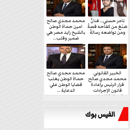
تامر حسني… فنانٌ
محمد مجدي صالح
صَنَعَ من كفاحه قصةً
امين حماة الوطن
ومن تواضعه رسالةً
بالشيخ زايد مصر هي
ضمير وقلب...
الخبير القانوني
محمد مجدي صالح
محمد مجدي صالح
حماة الوطن يغلب
قرار الرئيس بإعادة
قضايا الوطن علي
قانون الإجراءات
الدعاية ...
الجنائية للنواب...
الفيس بوك