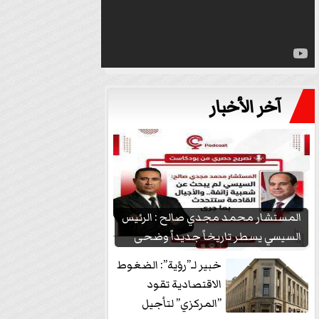
آخر الأخبار
المستشار محمد مجدي صالح : الرئيس
السيسي يسطر تاريخاً جديداً وضحى
بشعبيته...
خبير لـ”رؤية”: الضغوط
الاقتصادية تقود
”المركزي” لتأجيل