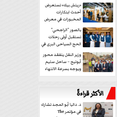
خفض الفائدة
«ريتش بيك» تستعرض
أحدث ابتكارات
المخبوزات في معرض
كافيكس2026 وتطرح 10
بالصور ”الراجحي”
منتجات...
تستقبل أولى رحلات
الحج السياحى البرى في
مكة بالهدايا...
وزير النقل يتفقد محور
أبوتيج – ساحل سليم
ويوجه بسرعة الانتهاء
من...
الأكثر قراءةً
د. داليا أبو المجد تشارك
في مؤتمر The