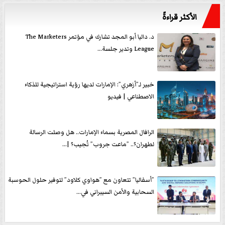
الأكثر قراءةً
د. داليا أبو المجد تشارك في مؤتمر The Marketers
League وتدير جلسة...
خبير لـ”أزهري”: الإمارات لديها رؤية استراتيجية للذكاء
الاصطناعي | فيديو
الرافال المصرية بسماء الإمارات.. هل وصلت الرسالة
لطهران؟.. ”ماعت جروب” تُجيب؟ |...
”أسفاليا” تتعاون مع ”هواوي كلاود” لتوفير حلول الحوسبة
السحابية والأمن السيبراني في...