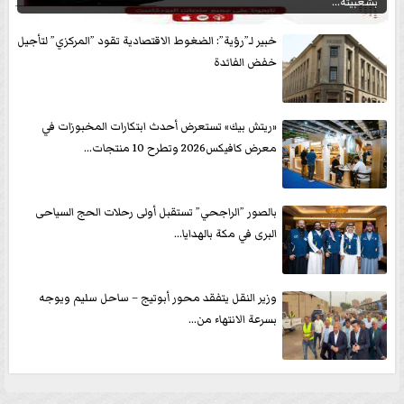
بشعبيته...
خبير لـ”رؤية”: الضغوط الاقتصادية تقود ”المركزي” لتأجيل
خفض الفائدة
«ريتش بيك» تستعرض أحدث ابتكارات المخبوزات في
معرض كافيكس2026 وتطرح 10 منتجات...
بالصور ”الراجحي” تستقبل أولى رحلات الحج السياحى
البرى في مكة بالهدايا...
وزير النقل يتفقد محور أبوتيج – ساحل سليم ويوجه
بسرعة الانتهاء من...