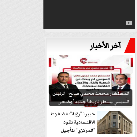
آخر الأخبار
المستشار محمد مجدي صالح : الرئيس
السيسي يسطر تاريخاً جديداً وضحى
بشعبيته...
خبير لـ”رؤية”: الضغوط
الاقتصادية تقود
”المركزي” لتأجيل