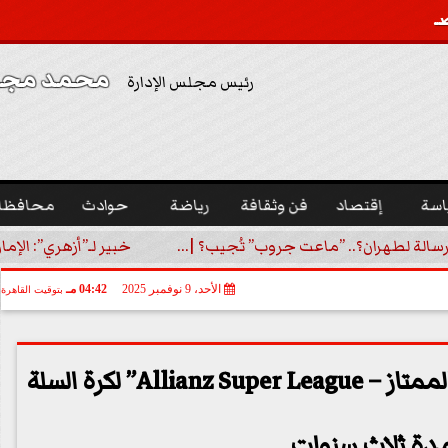
محمد مجدي
رئيس مجلس الإدارة
اسة
إقتصاد
فن وثقافة
رياضة
حوادث
محافظا
رسالة لطهران؟.. ”ماعت جروب” تُجيب؟ |...
خبير لـ”أزهري”: الإما
الأحد، 9 نوفمبر 2025
04:42 مـ
بتوقيت القاهرة
أليانز مصر تطلق ”دوري أليانز الممتاز – Allianz Super League” لكرة السلة
دة ثلاث سنوات