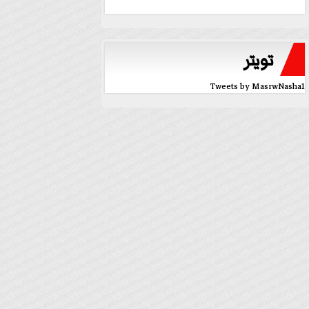
تويتر
Tweets by MasrwNasha1