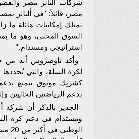
شركات أليانز مصر والعضو ا
مصر، قائلاً: "في أليانز بم
تمتلك إمكانيات هائلة ما ز
السوق المحلي، وهو ما يمن
استراتيجي ومستدام."
وأكد تاوضروس أنه من خلا
لكرة السلة، والتي نُجددها 
كشريك موثوق يتمتع بدعم
بدعم الرياضيين الحاليين وإل
الجدير بالذكر أن شركة أ
ومستدام في دعم كرة الس
الوطن