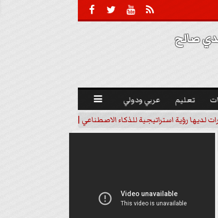





 صالح 
ت
تعليم
عربي ودولي

رات لديها رؤية استراتيجية للذكاء الاصطناعي | فيديو
خبير اقتصاد