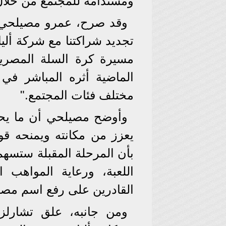
ومستدامة للمجتمع من خلال 
وقد صرح، عمرو مصيلحي، 
تجديد شراكتنا مع شركة ألي
مسيرة كرة السلة المصرية
الماضية أثره المباشر في 
مختلف فئات المجتمع."
وأوضح مصيلحي أن ما يحظ
يعزز من مكانته ويمنحه قو
بأن المرحلة المقبلة ستسهم
اللعبة، ورعاية المواهب 
القادرين على رفع اسم مصر عا
ومن جانبه، علق تشارلز