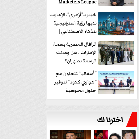
Marketers League
وتدير جلسة...
خبير لـ”أزهري”: الإمارات
لديها رؤية استراتيجية
للذكاء الاصطناعي |
فيديو
الرافال المصرية بسماء
الإمارات.. هل وصلت
الرسالة لطهران؟..
”ماعت جروب” تُجيب؟
”أسفاليا” تتعاون مع
|...
”هواوي كلاود” لتوفير
حلول الحوسبة
السحابية والأمن
السيبراني في...
اخترنا لك