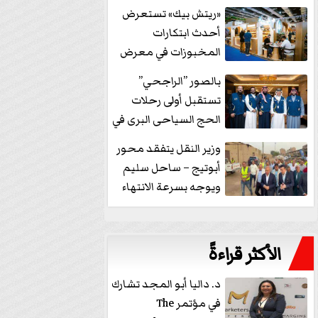
خفض الفائدة
«ريتش بيك» تستعرض
أحدث ابتكارات
المخبوزات في معرض
كافيكس2026 وتطرح 10
بالصور ”الراجحي”
منتجات...
تستقبل أولى رحلات
الحج السياحى البرى في
مكة بالهدايا...
وزير النقل يتفقد محور
أبوتيج – ساحل سليم
ويوجه بسرعة الانتهاء
من...
الأكثر قراءةً
د. داليا أبو المجد تشارك
في مؤتمر The