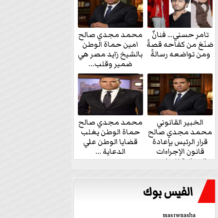
تامر حسني… فنانٌ
محمد مجدي صالح
صَنَعَ من كفاحه قصةً
امين حماة الوطن
ومن تواضعه رسالةً
بالشيخ زايد مصر هي
ضمير وقلب...
الخبير القانوني
محمد مجدي صالح
محمد مجدي صالح
حماة الوطن يغلب
قرار الرئيس بإعادة
قضايا الوطن علي
قانون الإجراءات
الدعاية ...
الجنائية للنواب...
الفيس بوك
masrwnasha