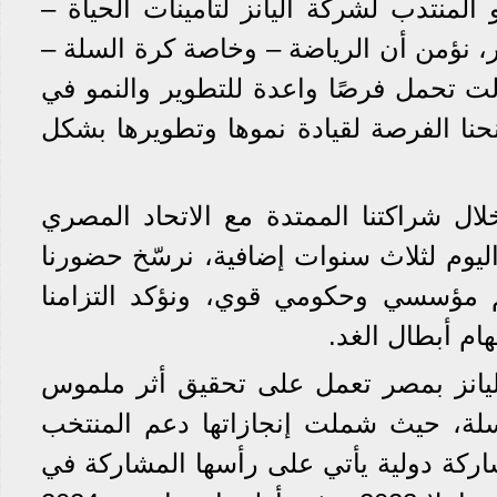
لمنتدب لشركة أليانز لتأمينات الحياة –
صر، نؤمن أن الرياضة – وخاصة كرة السلة –
الت تحمل فرصًا واعدة للتطوير والنمو في
حنا الفرصة لقيادة نموها وتطويرها بشكل
ل شراكتنا الممتدة مع الاتحاد المصري
اليوم لثلاث سنوات إضافية، نرسّخ حضورنا
 مؤسسي وحكومي قوي، ونؤكد التزامنا
هام أبطال الغد.
ليانز بمصر تعمل على تحقيق أثر ملموس
لة، حيث شملت إنجازاتها دعم المنتخب
ي في أكثر من 20 مشاركة دولية يأتي على رأسها المشاركة في