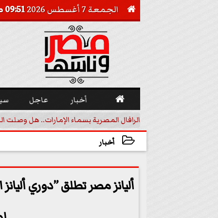
الجمعة 7 أغسطس 2026
09:51 صـ


أخبار
عاجل
سي
أجيل خفض الفائدة
الرافال المصرية بسماء الإمارات.. هل وصلت ال
أخبار
2025-11-09 16:42:07
لم