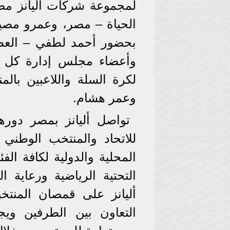
لمجموعة شركات أليانز مصر
الحياة – مصر، وعمرو مصيل
بحضور أحمد لطفي – العضو 
وأعضاء مجلس إدارة كل م
لكرة السلة واللاعبين بال
وعمر هشام.
تواصل أليانز بمصر دو
للاتحاد والمنتخب الوطني
المحلية والدولية لكافة الف
التحتية الرياضية ورعاية
أليانز على قمصان المنتخ
التعاون بين الطرفين وي