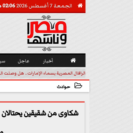
الجمعة 7 أغسطس 2026
02:06 مـ


أخبار
عاجل
سي
أجيل خفض الفائدة
الرافال المصرية بسماء الإمارات.. هل وصلت ال
حوادث
2025-11-13 22:38:40
شكاوى من شقيقين يحتالان عل
وت