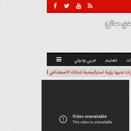





 صالح 
ت
تعليم
عربي ودولي

رات لديها رؤية استراتيجية للذكاء الاصطناعي | فيديو
خبير اقتصاد