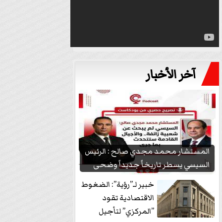
آخر الأخبار
المستشار محمد مجدي صالح : الرئيس
السيسي يسطر تاريخاً جديداً وضحى
بشعبيته...
خبير لـ”رؤية”: الضغوط
الاقتصادية تقود
”المركزي” لتأجيل