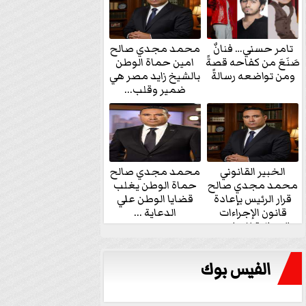
تامر حسني… فنانٌ
محمد مجدي صالح
صَنَعَ من كفاحه قصةً
امين حماة الوطن
ومن تواضعه رسالةً
بالشيخ زايد مصر هي
ضمير وقلب...
الخبير القانوني
محمد مجدي صالح
محمد مجدي صالح
حماة الوطن يغلب
قرار الرئيس بإعادة
قضايا الوطن علي
قانون الإجراءات
الدعاية ...
الجنائية للنواب...
الفيس بوك