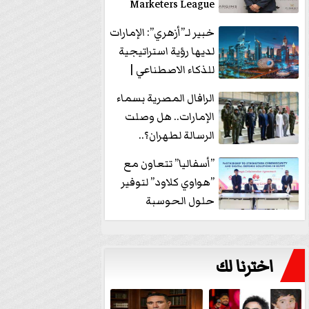
Marketers League
وتدير جلسة...
خبير لـ”أزهري”: الإمارات
لديها رؤية استراتيجية
للذكاء الاصطناعي |
فيديو
الرافال المصرية بسماء
الإمارات.. هل وصلت
الرسالة لطهران؟..
”ماعت جروب” تُجيب؟
”أسفاليا” تتعاون مع
|...
”هواوي كلاود” لتوفير
حلول الحوسبة
السحابية والأمن
السيبراني في...
اخترنا لك