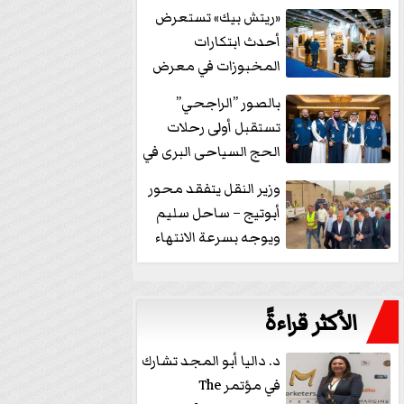
خفض الفائدة
«ريتش بيك» تستعرض
أحدث ابتكارات
المخبوزات في معرض
كافيكس2026 وتطرح 10
بالصور ”الراجحي”
منتجات...
تستقبل أولى رحلات
الحج السياحى البرى في
مكة بالهدايا...
وزير النقل يتفقد محور
أبوتيج – ساحل سليم
ويوجه بسرعة الانتهاء
من...
الأكثر قراءةً
د. داليا أبو المجد تشارك
في مؤتمر The