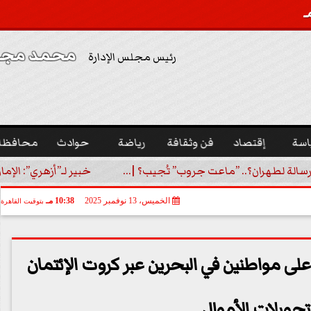
محمد مجدي
رئيس مجلس الإدارة
اسة
إقتصاد
فن وثقافة
رياضة
حوادث
محافظا
رسالة لطهران؟.. ”ماعت جروب” تُجيب؟ |...
خبير لـ”أزهري”: الإما
الخميس، 13 نوفمبر 2025
10:38 مـ
بتوقيت القاهرة
ى مواطنين في البحرين عبر كروت الإئتمان
حويلات الأموال