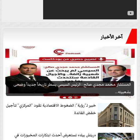
آخر الأخبار
المستشار محمد مجدي صالح : الرئيس السيسي يسطر تاريخاً جديداً وضحى
بشعبيته...
خبير لـ”رؤية”: الضغوط الاقتصادية تقود ”المركزي” لتأجيل
خفض الفائدة
«ريتش بيك» تستعرض أحدث ابتكارات المخبوزات في