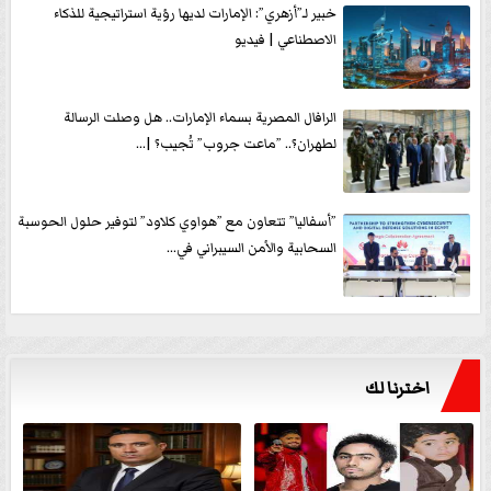
خبير لـ”أزهري”: الإمارات لديها رؤية استراتيجية للذكاء
الاصطناعي | فيديو
الرافال المصرية بسماء الإمارات.. هل وصلت الرسالة
لطهران؟.. ”ماعت جروب” تُجيب؟ |...
”أسفاليا” تتعاون مع ”هواوي كلاود” لتوفير حلول الحوسبة
السحابية والأمن السيبراني في...
اخترنا لك