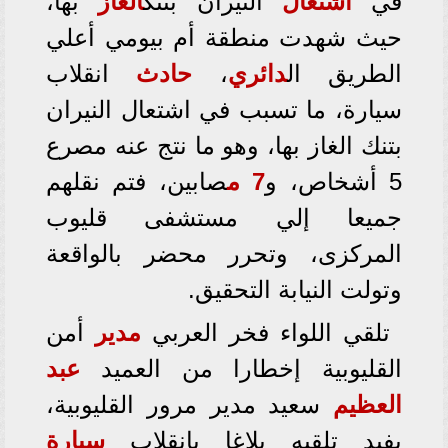
في
اشتعال
النيران بتنك
الغاز
بها،
حيث شهدت منطقة أم بيومي أعلي
الطريق ال
دائري
،
حادث
انقلاب
سيارة، ما تسبب في اشتعال النيران
بتنك الغاز بها، وهو ما نتج عنه مصرع
5 أشخاص، و
7 م
صابين، فتم نقلهم
جميعا إلي مستشفى قليوب
المركزى، وتحرر محضر بالواقعة
وتولت النيابة التحقيق.
تلقي اللواء فخر العربي
مدير
أمن
القليوبية إخطارا من العميد
عبد
العظيم
سعيد مدير مرور القليوبية،
يفيد تلقيه بلاغا بانقلاب
سيارة