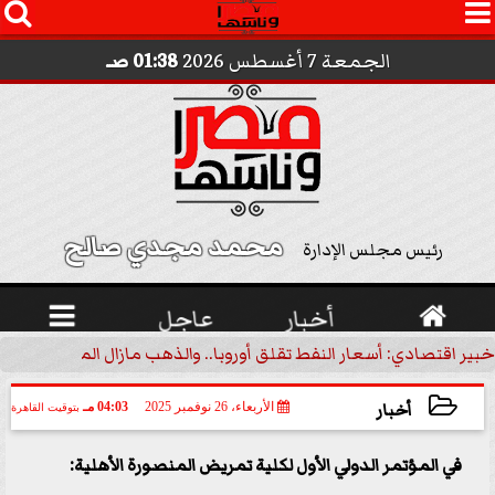




الجمعة 7 أغسطس 2026
01:38 صـ
محمد مجدي صالح 
رئيس مجلس الإدارة

أخبار
عاجل

خبير اقتصادي: أسعار النفط تقلق أوروبا.. والذهب مازال الملاذ الآمن | 
أخبار
الأربعاء، 26 نوفمبر 2025
04:03 مـ
بتوقيت القاهرة
2025-11-26 16:03:17
في المؤتمر الدولي الأول لكلية تمريض المنصورة الأهلية: