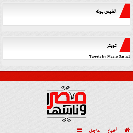
الفيس بوك
تويتر
Tweets by MasrwNasha1

أخبار
عاجل
