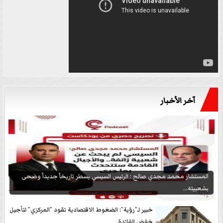
آخر الأخبار
المستشار محمد مجدي صالح : الرئيس السيسي يسطر تاريخاً جديداً وضحى
بشعبيته...
خبير لـ”رؤية”: الضغوط الاقتصادية تقود ”المركزي” لتأجيل
خفض الفائدة