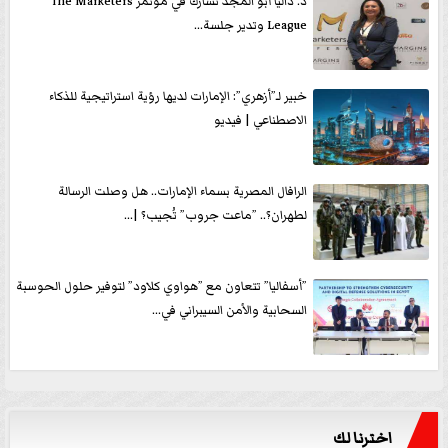
د. داليا أبو المجد تشارك في مؤتمر The Marketers
League وتدير جلسة...
خبير لـ”أزهري”: الإمارات لديها رؤية استراتيجية للذكاء
الاصطناعي | فيديو
الرافال المصرية بسماء الإمارات.. هل وصلت الرسالة
لطهران؟.. ”ماعت جروب” تُجيب؟ |...
”أسفاليا” تتعاون مع ”هواوي كلاود” لتوفير حلول الحوسبة
السحابية والأمن السيبراني في...
اخترنا لك