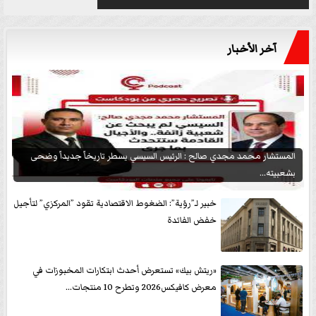
آخر الأخبار
المستشار محمد مجدي صالح : الرئيس السيسي يسطر تاريخاً جديداً وضحى
بشعبيته...
خبير لـ”رؤية”: الضغوط الاقتصادية تقود ”المركزي” لتأجيل
خفض الفائدة
«ريتش بيك» تستعرض أحدث ابتكارات المخبوزات في
معرض كافيكس2026 وتطرح 10 منتجات...