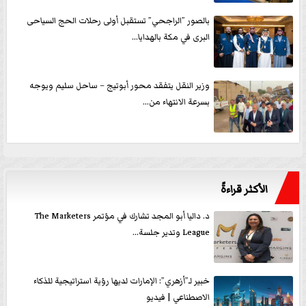
بالصور ”الراجحي” تستقبل أولى رحلات الحج السياحى
البرى في مكة بالهدايا...
وزير النقل يتفقد محور أبوتيج – ساحل سليم ويوجه
بسرعة الانتهاء من...
الأكثر قراءةً
د. داليا أبو المجد تشارك في مؤتمر The Marketers
League وتدير جلسة...
خبير لـ”أزهري”: الإمارات لديها رؤية استراتيجية للذكاء
الاصطناعي | فيديو