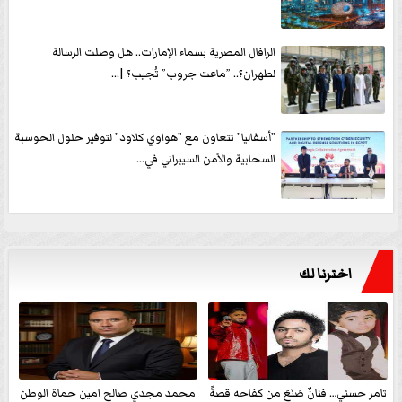
الرافال المصرية بسماء الإمارات.. هل وصلت الرسالة
لطهران؟.. ”ماعت جروب” تُجيب؟ |...
”أسفاليا” تتعاون مع ”هواوي كلاود” لتوفير حلول الحوسبة
السحابية والأمن السيبراني في...
اخترنا لك
تامر حسني… فنانٌ صَنَعَ من كفاحه قصةً
محمد مجدي صالح امين حماة الوطن