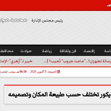
محمد مجدي
رئيس مجلس الإدارة
اسة
إقتصاد
فن وثقافة
رياضة
حوادث
محافظا
رسالة لطهران؟.. ”ماعت جروب” تُجيب؟ |...
خبير لـ”أزهري”: الإما
الجمعة، 9 أكتوبر 2020
06:50 مـ
بتوقيت القاهرة
ديكور تختلف حسب طبيعة المكان وتصميمه