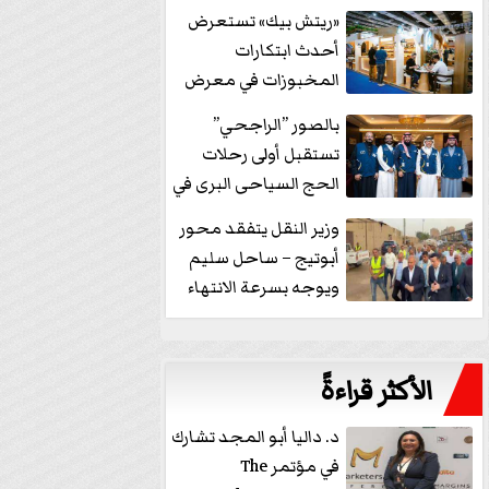
خفض الفائدة
«ريتش بيك» تستعرض
أحدث ابتكارات
المخبوزات في معرض
كافيكس2026 وتطرح 10
بالصور ”الراجحي”
منتجات...
تستقبل أولى رحلات
الحج السياحى البرى في
مكة بالهدايا...
وزير النقل يتفقد محور
أبوتيج – ساحل سليم
ويوجه بسرعة الانتهاء
من...
الأكثر قراءةً
د. داليا أبو المجد تشارك
في مؤتمر The