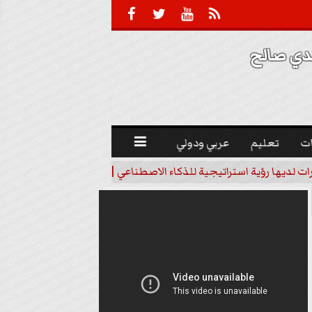





 صالح 
ت
تعليم
عربي ودولي

رات لديها رؤية استراتيجية للذكاء الاصطناعي | فيديو
خبير اقتصاد