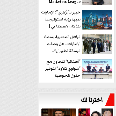
Marketers League
وتدير جلسة...
خبير لـ”أزهري”: الإمارات
لديها رؤية استراتيجية
للذكاء الاصطناعي |
فيديو
الرافال المصرية بسماء
الإمارات.. هل وصلت
الرسالة لطهران؟..
”ماعت جروب” تُجيب؟
”أسفاليا” تتعاون مع
|...
”هواوي كلاود” لتوفير
حلول الحوسبة
السحابية والأمن
السيبراني في...
اخترنا لك