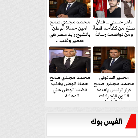
تامر حسني… فنانٌ
محمد مجدي صالح
صَنَعَ من كفاحه قصةً
امين حماة الوطن
ومن تواضعه رسالةً
بالشيخ زايد مصر هي
ضمير وقلب...
الخبير القانوني
محمد مجدي صالح
محمد مجدي صالح
حماة الوطن يغلب
قرار الرئيس بإعادة
قضايا الوطن علي
قانون الإجراءات
الدعاية ...
الجنائية للنواب...
الفيس بوك